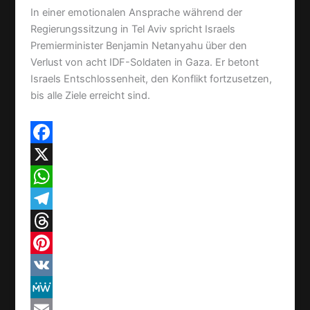
In einer emotionalen Ansprache während der
Regierungssitzung in Tel Aviv spricht Israels
Premierminister Benjamin Netanyahu über den
Verlust von acht IDF-Soldaten in Gaza. Er betont
Israels Entschlossenheit, den Konflikt fortzusetzen,
bis alle Ziele erreicht sind.
F
a
X
c
W
e
h
T
b
a
e
T
o
t
l
h
P
o
s
e
r
i
V
k
A
g
e
n
K
M