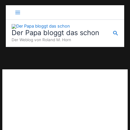
Zum
Inhalt
springen
Der Papa bloggt das schon
Suche
Der Weblog von Roland M. Horn