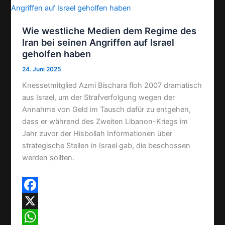
Wie westliche Medien dem Regime des
Iran bei seinen Angriffen auf Israel
geholfen haben
24. Juni 2025
Knessetmitglied Azmi Bischara floh 2007 dramatisch
aus Israel, um der Strafverfolgung wegen der
Annahme von Geld im Tausch dafür zu entgehen,
dass er während des Zweiten Libanon-Kriegs im
Jahr zuvor der Hisbollah Informationen über
strategische Stellen in Israel gab, die beschossen
werden sollten.
F
a
X