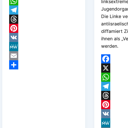
X
linksextreme
Jugendorgan
WhatsApp
Die Linke ve
Telegram
antiisraelis
Threads
diffamiert Z
Pinterest
ihnen als „V
werden.
VK
MeWe
Email
Facebook
Teilen
X
WhatsApp
Telegram
Threads
Pinterest
VK