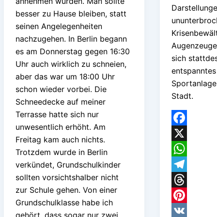
annehmen würden. Man sollte
Darstellunge
besser zu Hause bleiben, statt
ununterbroc
seinen Angelegenheiten
Krisenbewäl
nachzugehen. In Berlin begann
Augenzeuge
es am Donnerstag gegen 16:30
sich stattde
Uhr auch wirklich zu schneien,
entspanntes 
aber das war um 18:00 Uhr
Sportanlage
schon wieder vorbei. Die
Stadt.
Schneedecke auf meiner
Terrasse hatte sich nur
unwesentlich erhöht. Am
Facebook
Freitag kam auch nichts.
X
Trotzdem wurde in Berlin
WhatsApp
verkündet, Grundschulkinder
sollten vorsichtshalber nicht
Telegram
zur Schule gehen. Von einer
Threads
Grundschulklasse habe ich
Pinterest
gehört, dass sogar nur zwei