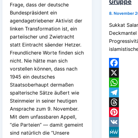
Gruppe
Frage, dass der deutsche
Bundespräsident ein
8. November 
agendagetriebener Aktivist der
Sukkat Sala
linken Transformation ist, ein
Deckmantel i
parteiischer und Zwietracht
Progressivit
statt Eintracht säender Hetzer.
islamistisc
Freundlichere Worte finden sich
nicht. Nie hätte man sich
vorstellen können, dass nach
Facebook
1945 ein deutsches
X
Staatsoberhaupt dermaßen
WhatsApp
spalterische Sätze äußert wie
Steinmeier in seiner heutigen
Telegram
Ansprache zum 9. November.
Threads
Mit dem unfassbaren Appell,
Pinterest
“die Parteien” — damit gemeint
VK
sind natürlich die “Unsere