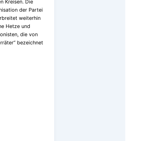
n Kreisen. Die
isation der Partei
rbreitet weiterhin
che Hetze und
ionisten, die von
erräter“ bezeichnet