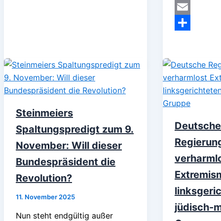
MeWe
Email
Teilen
Steinmeiers
Deutsche
Spaltungspredigt zum 9.
Regierun
November: Will dieser
verharml
Bundespräsident die
Extremis
Revolution?
linksgeri
11. November 2025
jüdisch-m
Nun steht endgültig außer