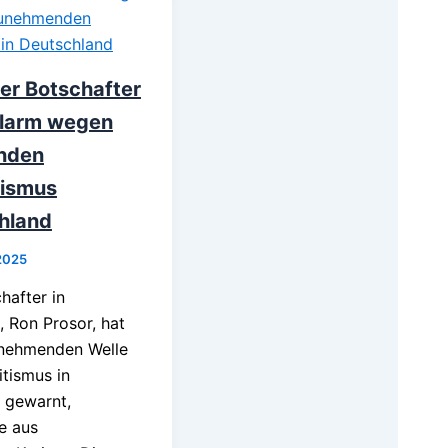
her Botschafter
Alarm wegen
nden
tismus
hland
2025
hafter in
 Ron Prosor, hat
unehmenden Welle
tismus in
 gewarnt,
e aus