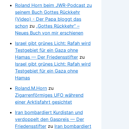
Roland Horn beim JWR-Podcast zu
seinem Buch Gottes Rückkehr
(Video) - Der Papa bloggt das
schon
zu
„Gottes Rückkehr“ –
Neues Buch von mir erschienen
Israel gibt grünes Licht: Rafah wird
Testgebiet für ein Gaza ohne
Hamas — Der Friedensstifter
zu
Israel gibt grünes Licht: Rafah wird
Testgebiet für ein Gaza ohne
Hamas
Roland.M.Horn
zu
Zigarrenförmiges UFO während
einer Arktisfahrt gesichtet
Iran bombardiert Kurdistan und
verdoppelt den Gaspreis — Der
Friedensstifter
zu
Iran bombardiert