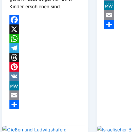
VK
Kinder erschienen sind.
MeWe
Email
Facebook
Teilen
X
WhatsApp
Telegram
Threads
Pinterest
VK
MeWe
Email
Teilen