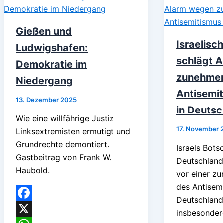
Gießen und
Israelisc
Ludwigshafen:
schlägt 
Demokratie im
zunehme
Niedergang
Antisemi
13. Dezember 2025
in Deutsc
Wie eine willfährige Justiz
17. November 
Linksextremisten ermutigt und
Grundrechte demontiert.
Israels Botsc
Gastbeitrag von Frank W.
Deutschland,
Haubold.
vor einer z
des Antisemi
Deutschland
Facebook
insbesonder