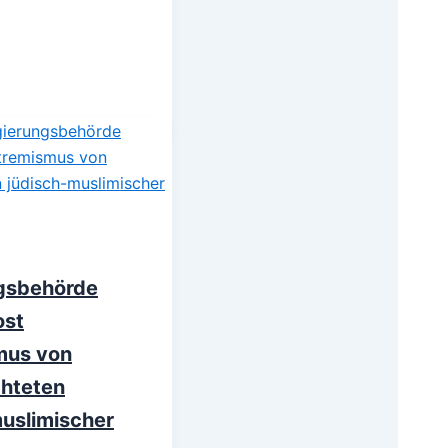
gsbehörde
ost
mus von
chteten
uslimischer