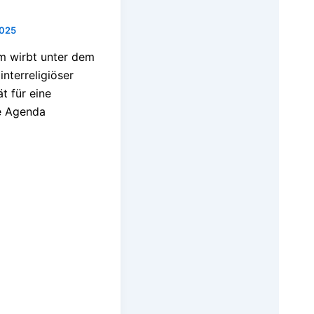
2025
m wirbt unter dem
nterreligiöser
ät für eine
he Agenda