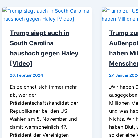
Trump siegt auch in
Trump zu
South Carolina
Außenpoli
haushoch gegen Haley
haben Mil
[Video]
Menschen
26. Februar 2024
27. Januar 202
Es zeichnet sich immer mehr
„Wir haben 9
ab, wer der
ausgegeben,
Präsidentschaftskandidat der
Millionen M
Republikaner bei den US-
und was ha
Wahlen am 5. November und
Nichts. Wir 
damit wahrscheinlich 47.
haben Blut, 
Präsident der Vereinigten
so der eine