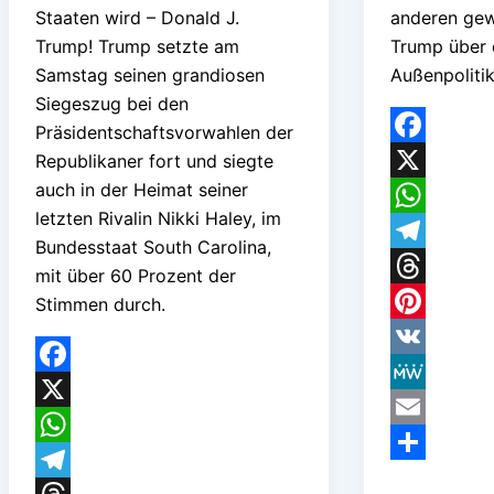
Staaten wird – Donald J.
anderen ge
Trump! Trump setzte am
Trump über 
Samstag seinen grandiosen
Außenpolitik
Siegeszug bei den
Präsidentschaftsvorwahlen der
Facebook
Republikaner fort und siegte
auch in der Heimat seiner
X
letzten Rivalin Nikki Haley, im
WhatsApp
Bundesstaat South Carolina,
Telegram
mit über 60 Prozent der
Threads
Stimmen durch.
Pinterest
VK
Facebook
MeWe
X
Email
WhatsApp
Teilen