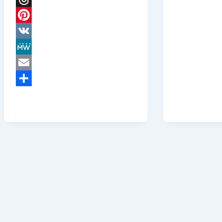
Teilen
Threads
Pinterest
VK
MeWe
Email
Teilen