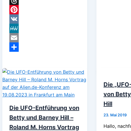
Telegram
Threads
Pinterest
VK
MeWe
Email
Teilen
Die „UFO
von Bett
Hill
Die UFO-Entführung von
23. Mai 2019
Betty und Barney Hill –
Hallo, nachf
Roland M. Horns Vortrag