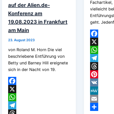
Fachartikel,
auf der Alien.de-
vielleicht b
Konferenz am
Entführungsf
19.08.2023 in Frankfurt
geht. Jedenfa
am Main
23. August 2023
Facebook
von Roland M. Horn Die viel
X
beschriebene Entführung von
WhatsApp
Betty und Barney Hill ereignete
Telegram
sich in der Nacht von 19.
Threads
Pinterest
Facebook
VK
X
MeWe
WhatsApp
Email
Telegram