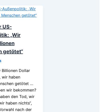
r US-
tik: „Wir
lionen
 getötet“
4
 Billionen Dollar
 wir haben
enschen getötet …
ben wir bekommen?
haben den Tod, wir
wir haben nichts“,
 Vorwahl nach der