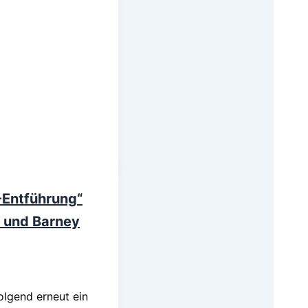
-Entführung“
y und Barney
olgend erneut ein