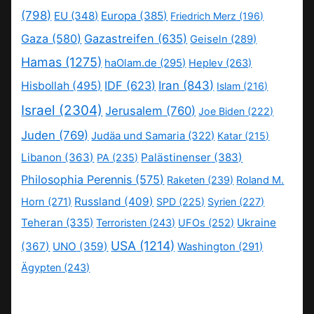
(798)
EU
(348)
Europa
(385)
Friedrich Merz
(196)
Gaza
(580)
Gazastreifen
(635)
Geiseln
(289)
Hamas
(1275)
haOlam.de
(295)
Heplev
(263)
IDF
(623)
Iran
(843)
Hisbollah
(495)
Islam
(216)
Israel
(2304)
Jerusalem
(760)
Joe Biden
(222)
Juden
(769)
Judäa und Samaria
(322)
Katar
(215)
Libanon
(363)
Palästinenser
(383)
PA
(235)
Philosophia Perennis
(575)
Raketen
(239)
Roland M.
Russland
(409)
Horn
(271)
SPD
(225)
Syrien
(227)
Teheran
(335)
Ukraine
Terroristen
(243)
UFOs
(252)
USA
(1214)
(367)
UNO
(359)
Washington
(291)
Ägypten
(243)