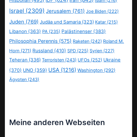
IDF
(624)
Iran
(843)
Hisbollah
(495)
Islam
(216)
Israel
(2309)
Jerusalem
(761)
Joe Biden
(222)
Juden
(769)
Judäa und Samaria
(323)
Katar
(215)
Libanon
(363)
Palästinenser
(383)
PA
(235)
Philosophia Perennis
(575)
Raketen
(242)
Roland M.
Russland
(410)
Horn
(271)
SPD
(225)
Syrien
(227)
Teheran
(336)
Ukraine
Terroristen
(243)
UFOs
(252)
USA
(1216)
(370)
UNO
(359)
Washington
(292)
Ägypten
(243)
Meine anderen Webseiten