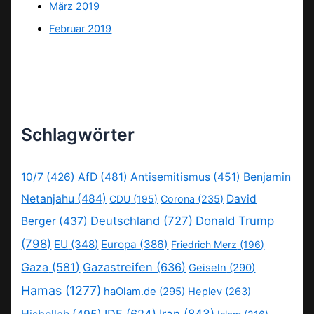
März 2019
Februar 2019
Schlagwörter
10/7
(426)
AfD
(481)
Antisemitismus
(451)
Benjamin
Netanjahu
(484)
David
CDU
(195)
Corona
(235)
Deutschland
(727)
Donald Trump
Berger
(437)
(798)
EU
(348)
Europa
(386)
Friedrich Merz
(196)
Gaza
(581)
Gazastreifen
(636)
Geiseln
(290)
Hamas
(1277)
haOlam.de
(295)
Heplev
(263)