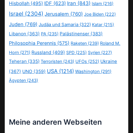
IDF
(623)
Iran
(843)
Hisbollah
(495)
Islam
(216)
Israel
(2304)
Jerusalem
(760)
Joe Biden
(222)
Juden
(769)
Judäa und Samaria
(322)
Katar
(215)
Libanon
(363)
Palästinenser
(383)
PA
(235)
Philosophia Perennis
(575)
Raketen
(239)
Roland M.
Russland
(409)
Horn
(271)
SPD
(225)
Syrien
(227)
Teheran
(335)
Ukraine
Terroristen
(243)
UFOs
(252)
USA
(1214)
(367)
UNO
(359)
Washington
(291)
Ägypten
(243)
Meine anderen Webseiten