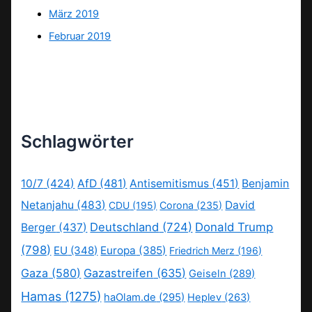
März 2019
Februar 2019
Schlagwörter
10/7
(424)
AfD
(481)
Antisemitismus
(451)
Benjamin
Netanjahu
(483)
David
CDU
(195)
Corona
(235)
Deutschland
(724)
Donald Trump
Berger
(437)
(798)
EU
(348)
Europa
(385)
Friedrich Merz
(196)
Gaza
(580)
Gazastreifen
(635)
Geiseln
(289)
Hamas
(1275)
haOlam.de
(295)
Heplev
(263)