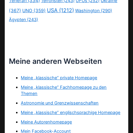
Teheran
(334)
Ukraine
Terroristen
(243)
UFOs
(252)
USA
(1212)
(367)
UNO
(359)
Washington
(290)
Ägypten
(243)
Meine anderen Webseiten
Meine „klassische“ private Homepage
Meine „klassische“ Fachhomepage zu den
Themen
Astronomie und Grenzwissenschaften
Meine „klassische“ englischsprachige Homepage
Meine Autorenhomepage
Mein Facebook-Account