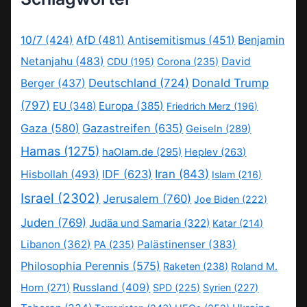
10/7
(424)
AfD
(481)
Antisemitismus
(451)
Benjamin
Netanjahu
(483)
David
CDU
(195)
Corona
(235)
Deutschland
(724)
Donald Trump
Berger
(437)
(797)
EU
(348)
Europa
(385)
Friedrich Merz
(196)
Gaza
(580)
Gazastreifen
(635)
Geiseln
(289)
Hamas
(1275)
haOlam.de
(295)
Heplev
(263)
IDF
(623)
Iran
(843)
Hisbollah
(493)
Islam
(216)
Israel
(2302)
Jerusalem
(760)
Joe Biden
(222)
Juden
(769)
Judäa und Samaria
(322)
Katar
(214)
Libanon
(362)
Palästinenser
(383)
PA
(235)
Philosophia Perennis
(575)
Raketen
(238)
Roland M.
Russland
(409)
Horn
(271)
SPD
(225)
Syrien
(227)