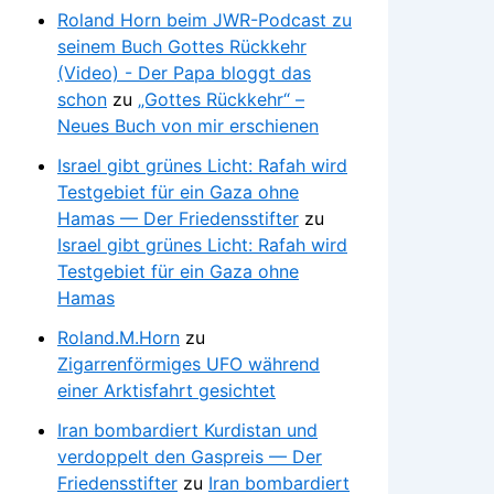
Roland Horn beim JWR-Podcast zu
seinem Buch Gottes Rückkehr
(Video) - Der Papa bloggt das
schon
zu
„Gottes Rückkehr“ –
Neues Buch von mir erschienen
Israel gibt grünes Licht: Rafah wird
Testgebiet für ein Gaza ohne
Hamas — Der Friedensstifter
zu
Israel gibt grünes Licht: Rafah wird
Testgebiet für ein Gaza ohne
Hamas
Roland.M.Horn
zu
Zigarrenförmiges UFO während
einer Arktisfahrt gesichtet
Iran bombardiert Kurdistan und
verdoppelt den Gaspreis — Der
Friedensstifter
zu
Iran bombardiert