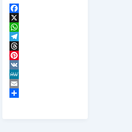
Facebook
X
WhatsApp
Telegram
Threads
Pinterest
VK
MeWe
Email
Teilen