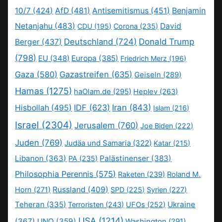
10/7
(424)
AfD
(481)
Antisemitismus
(451)
Benjamin
Netanjahu
(483)
David
CDU
(195)
Corona
(235)
Deutschland
(724)
Donald Trump
Berger
(437)
(798)
EU
(348)
Europa
(385)
Friedrich Merz
(196)
Gaza
(580)
Gazastreifen
(635)
Geiseln
(289)
Hamas
(1275)
haOlam.de
(295)
Heplev
(263)
IDF
(623)
Iran
(843)
Hisbollah
(495)
Islam
(216)
Israel
(2304)
Jerusalem
(760)
Joe Biden
(222)
Juden
(769)
Judäa und Samaria
(322)
Katar
(215)
Libanon
(363)
Palästinenser
(383)
PA
(235)
Philosophia Perennis
(575)
Raketen
(239)
Roland M.
Russland
(409)
Horn
(271)
SPD
(225)
Syrien
(227)
Teheran
(335)
Ukraine
Terroristen
(243)
UFOs
(252)
USA
(1214)
(367)
UNO
(359)
Washington
(291)