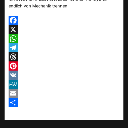
endlich von Mechanik trennen.
Facebook
X
WhatsApp
Telegram
Threads
Pinterest
VK
MeWe
Email
Teilen