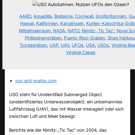
AARO
,
Aguadilla
,
Bretagne
,
Cornwall
,
Großbritannien
,
Gu
Hawaii
,
Kalifornien
,
Kanalinseln
,
Kurilen-Katschtka-Grä
Mittelmeerraum
,
NASA
,
NATO
,
Nimitz-„Tic Tac“
,
Nova Sco
Philippinengräben
,
Puerto-Rico-Graben
,
Shag Harbou
Tongagräben
,
UAP
,
UAV
,
UFOs
,
USA
,
USOs
,
Virginia Be
Virginia Capes
von anti-matrix.com
USO steht für Unidentified Submerged Object
(unidentifiziertes Unterwasserobjekt): ein unbemanntes
Luftfahrzeug (UAV), das mit Wasser interagiert oder sich
zwischen Luft und Meer bewegt.
Berichte wie der Nimitz-„Tic Tac“ von 2004, das