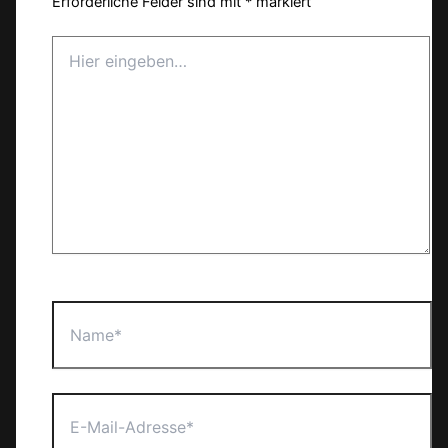
Erforderliche Felder sind mit
*
markiert
Hier
eingeben…
Name*
E-
Mail-
Adresse*