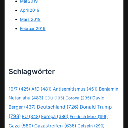
Mai 2019
April 2019
März 2019
Februar 2019
Schlagwörter
10/7
(425)
AfD
(481)
Antisemitismus
(451)
Benjamin
Netanjahu
(483)
David
CDU
(195)
Corona
(235)
Deutschland
(726)
Donald Trump
Berger
(437)
(798)
EU
(348)
Europa
(386)
Friedrich Merz
(196)
Gaza
(580)
Gazastreifen
(636)
Geiseln
(290)