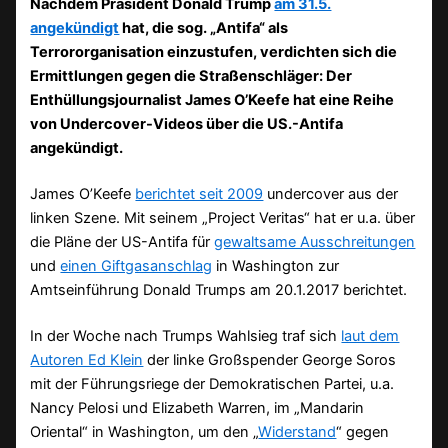
Nachdem Präsident Donald Trump
am 31.5.
angekündigt
hat, die sog. „Antifa“ als
Terrororganisation einzustufen, verdichten sich die
Ermittlungen gegen die Straßenschläger: Der
Enthüllungsjournalist James O’Keefe hat eine Reihe
von Undercover-Videos über die US.-Antifa
angekündigt.
James O’Keefe
berichtet seit 2009
undercover aus der
linken Szene. Mit seinem „Project Veritas“ hat er u.a. über
die Pläne der US-Antifa für
gewaltsame Ausschreitungen
und
einen Giftgasanschlag
in Washington zur
Amtseinführung Donald Trumps am 20.1.2017 berichtet.
In der Woche nach Trumps Wahlsieg traf sich
laut dem
Autoren Ed Klein
der linke Großspender George Soros
mit der Führungsriege der Demokratischen Partei, u.a.
Nancy Pelosi und Elizabeth Warren, im „Mandarin
Oriental“ in Washington, um den „
Widerstand
“ gegen