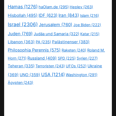
Hamas
(1276)
haOlam.de
(295)
Heplev
(263)
IDF
(623)
Iran
(843)
Hisbollah
(495)
Islam
(216)
Israel
(2306)
Jerusalem
(760)
Joe Biden
(222)
Juden
(769)
Judäa und Samaria
(322)
Katar
(215)
Libanon
(363)
Palästinenser
(383)
PA
(235)
Philosophia Perennis
(575)
Raketen
(240)
Roland M.
Russland
(409)
Horn
(271)
SPD
(225)
Syrien
(227)
Teheran
(335)
Ukraine
Terroristen
(243)
UFOs
(252)
USA
(1214)
(369)
UNO
(359)
Washington
(291)
Ägypten
(243)