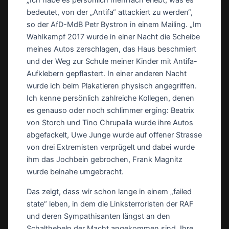
„Ich habe es persönlich mehrfach erlebt, was es
bedeutet, von der „Antifa“ attackiert zu werden“,
so der AfD-MdB Petr Bystron in einem Mailing. „Im
Wahlkampf 2017 wurde in einer Nacht die Scheibe
meines Autos zerschlagen, das Haus beschmiert
und der Weg zur Schule meiner Kinder mit Antifa-
Aufklebern gepflastert. In einer anderen Nacht
wurde ich beim Plakatieren physisch angegriffen.
Ich kenne persönlich zahlreiche Kollegen, denen
es genauso oder noch schlimmer erging: Beatrix
von Storch und Tino Chrupalla wurde ihre Autos
abgefackelt, Uwe Junge wurde auf offener Strasse
von drei Extremisten verprügelt und dabei wurde
ihm das Jochbein gebrochen, Frank Magnitz
wurde beinahe umgebracht.
Das zeigt, dass wir schon lange in einem „failed
state“ leben, in dem die Linksterroristen der RAF
und deren Sympathisanten längst an den
Schalthebeln der Macht angekommen sind. Ihre