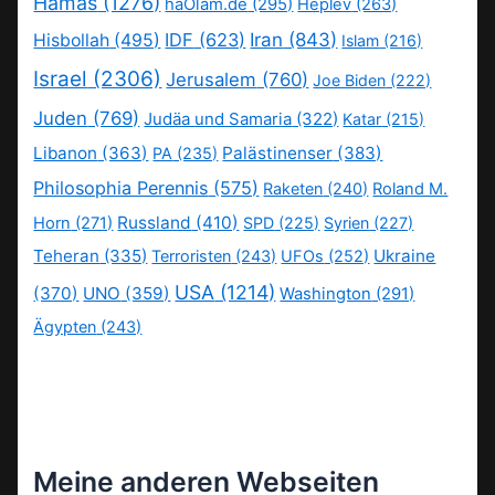
Hamas
(1276)
haOlam.de
(295)
Heplev
(263)
IDF
(623)
Iran
(843)
Hisbollah
(495)
Islam
(216)
Israel
(2306)
Jerusalem
(760)
Joe Biden
(222)
Juden
(769)
Judäa und Samaria
(322)
Katar
(215)
Libanon
(363)
Palästinenser
(383)
PA
(235)
Philosophia Perennis
(575)
Raketen
(240)
Roland M.
Russland
(410)
Horn
(271)
SPD
(225)
Syrien
(227)
Teheran
(335)
Ukraine
Terroristen
(243)
UFOs
(252)
USA
(1214)
(370)
UNO
(359)
Washington
(291)
Ägypten
(243)
Meine anderen Webseiten