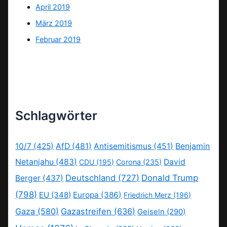
April 2019
März 2019
Februar 2019
Schlagwörter
10/7
(425)
AfD
(481)
Antisemitismus
(451)
Benjamin
Netanjahu
(483)
David
CDU
(195)
Corona
(235)
Deutschland
(727)
Donald Trump
Berger
(437)
(798)
EU
(348)
Europa
(386)
Friedrich Merz
(196)
Gaza
(580)
Gazastreifen
(636)
Geiseln
(290)