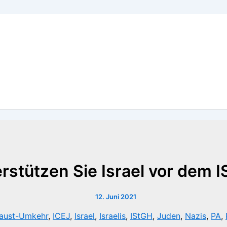
rstützen Sie Israel vor dem I
12. Juni 2021
aust-Umkehr
,
ICEJ
,
Israel
,
Israelis
,
IStGH
,
Juden
,
Nazis
,
PA
,