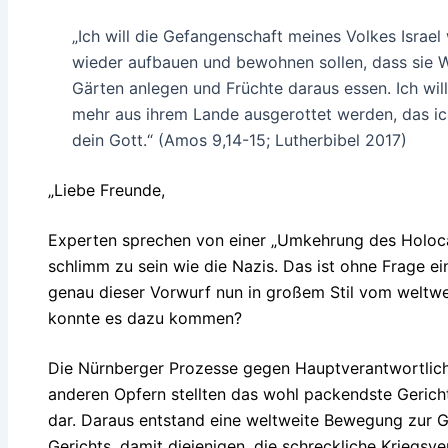
„Ich will die Gefangenschaft meines Volkes Israe
wieder aufbauen und bewohnen sollen, dass sie W
Gärten anlegen und Früchte daraus essen. Ich will 
mehr aus ihrem Lande ausgerottet werden, das ic
dein Gott.“ (Amos 9,14-15; Lutherbibel 2017)
„Liebe Freunde,
Experten sprechen von einer „Umkehrung des Holocau
schlimm zu sein wie die Nazis. Das ist ohne Frage 
genau dieser Vorwurf nun in großem Stil vom weltwe
konnte es dazu kommen?
Die Nürnberger Prozesse gegen Hauptverantwortlic
anderen Opfern stellten das wohl packendste Gerich
dar. Daraus entstand eine weltweite Bewegung zur G
Gerichts, damit diejenigen, die schreckliche Kriegs