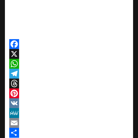
Facebook
X
WhatsApp
Telegram
Threads
Pinterest
VK
MeWe
Email