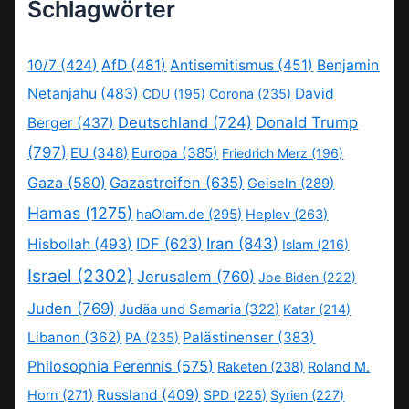
Schlagwörter
10/7
(424)
AfD
(481)
Antisemitismus
(451)
Benjamin
Netanjahu
(483)
David
CDU
(195)
Corona
(235)
Deutschland
(724)
Donald Trump
Berger
(437)
(797)
EU
(348)
Europa
(385)
Friedrich Merz
(196)
Gaza
(580)
Gazastreifen
(635)
Geiseln
(289)
Hamas
(1275)
haOlam.de
(295)
Heplev
(263)
IDF
(623)
Iran
(843)
Hisbollah
(493)
Islam
(216)
Israel
(2302)
Jerusalem
(760)
Joe Biden
(222)
Juden
(769)
Judäa und Samaria
(322)
Katar
(214)
Libanon
(362)
Palästinenser
(383)
PA
(235)
Philosophia Perennis
(575)
Raketen
(238)
Roland M.
Russland
(409)
Horn
(271)
SPD
(225)
Syrien
(227)