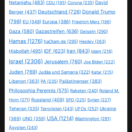
Netanjahu
(483)
David
CDU
(195)
Corona
(235)
Deutschland
(726)
Donald Trump
Berger
(437)
(798)
EU
(348)
Europa
(386)
Friedrich Merz
(196)
Gaza
(580)
Gazastreifen
(636)
Geiseln
(290)
Hamas
(1276)
haOlam.de
(295)
Heplev
(263)
IDF
(623)
Iran
(843)
Hisbollah
(495)
Islam
(216)
Israel
(2306)
Jerusalem
(760)
Joe Biden
(222)
Juden
(769)
Judäa und Samaria
(322)
Katar
(215)
Libanon
(363)
Palästinenser
(383)
PA
(235)
Philosophia Perennis
(575)
Raketen
(240)
Roland M.
Russland
(409)
Horn
(271)
SPD
(225)
Syrien
(227)
Teheran
(335)
Ukraine
Terroristen
(243)
UFOs
(252)
USA
(1214)
(369)
UNO
(359)
Washington
(291)
Ägypten
(243)