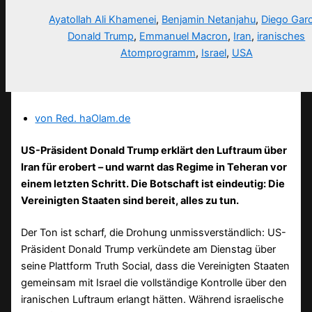
Ayatollah Ali Khamenei
,
Benjamin Netanjahu
,
Diego Garc
Donald Trump
,
Emmanuel Macron
,
Iran
,
iranisches
Atomprogramm
,
Israel
,
USA
von Red. haOlam.de
US-Präsident Donald Trump erklärt den Luftraum über
Iran für erobert – und warnt das Regime in Teheran vor
einem letzten Schritt. Die Botschaft ist eindeutig: Die
Vereinigten Staaten sind bereit, alles zu tun.
Der Ton ist scharf, die Drohung unmissverständlich: US-
Präsident Donald Trump verkündete am Dienstag über
seine Plattform Truth Social, dass die Vereinigten Staaten
gemeinsam mit Israel die vollständige Kontrolle über den
iranischen Luftraum erlangt hätten. Während israelische