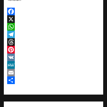
Facebook
X
WhatsApp
Telegram
Threads
Pinterest
VK
MeWe
Email
Teilen