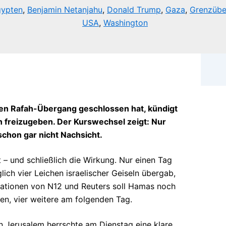
ypten
,
Benjamin Netanjahu
,
Donald Trump
,
Gaza
,
Grenzübe
USA
,
Washington
den Rafah-Übergang geschlossen hat, kündigt
ln freizugeben. Der Kurswechsel zeigt: Nur
chon gar nicht Nachsicht.
– und schließlich die Wirkung. Nur einen Tag
ch vier Leichen israelischer Geiseln übergab,
rmationen von N12 und Reuters soll Hamas noch
ben, vier weitere am folgenden Tag.
In Jerusalem herrschte am Dienstag eine klare