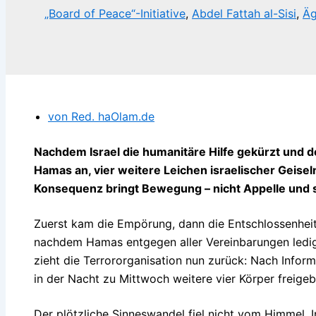
„Board of Peace“-Initiative
,
Abdel Fattah al-Sisi
,
Äg
von Red. haOlam.de
Nachdem Israel die humanitäre Hilfe gekürzt und 
Hamas an, vier weitere Leichen israelischer Geise
Konsequenz bringt Bewegung – nicht Appelle und s
Zuerst kam die Empörung, dann die Entschlossenheit 
nachdem Hamas entgegen aller Vereinbarungen ledigli
zieht die Terrororganisation nun zurück: Nach Info
in der Nacht zu Mittwoch weitere vier Körper freige
Der plötzliche Sinneswandel fiel nicht vom Himmel. 