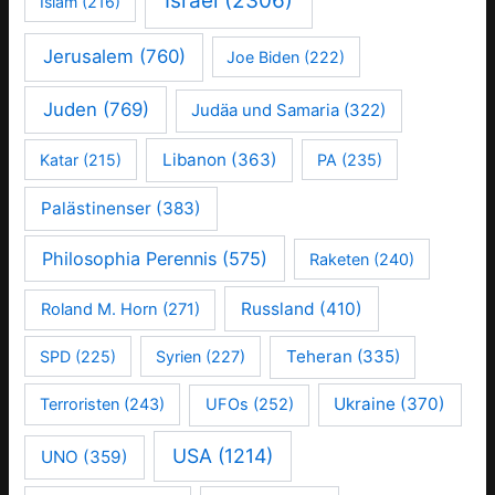
Israel
(2306)
Islam
(216)
Jerusalem
(760)
Joe Biden
(222)
Juden
(769)
Judäa und Samaria
(322)
Libanon
(363)
Katar
(215)
PA
(235)
Palästinenser
(383)
Philosophia Perennis
(575)
Raketen
(240)
Russland
(410)
Roland M. Horn
(271)
Teheran
(335)
SPD
(225)
Syrien
(227)
Ukraine
(370)
Terroristen
(243)
UFOs
(252)
USA
(1214)
UNO
(359)