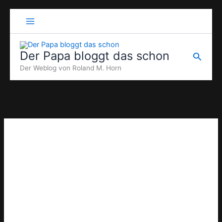
Zum
Inhalt
springen
Der Papa bloggt das schon
Suche
Der Weblog von Roland M. Horn