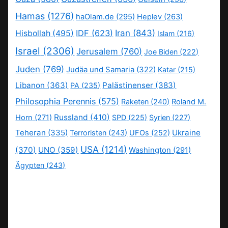
Hamas
(1276)
haOlam.de
(295)
Heplev
(263)
IDF
(623)
Iran
(843)
Hisbollah
(495)
Islam
(216)
Israel
(2306)
Jerusalem
(760)
Joe Biden
(222)
Juden
(769)
Judäa und Samaria
(322)
Katar
(215)
Libanon
(363)
Palästinenser
(383)
PA
(235)
Philosophia Perennis
(575)
Raketen
(240)
Roland M.
Russland
(410)
Horn
(271)
SPD
(225)
Syrien
(227)
Teheran
(335)
Ukraine
Terroristen
(243)
UFOs
(252)
USA
(1214)
(370)
UNO
(359)
Washington
(291)
Ägypten
(243)