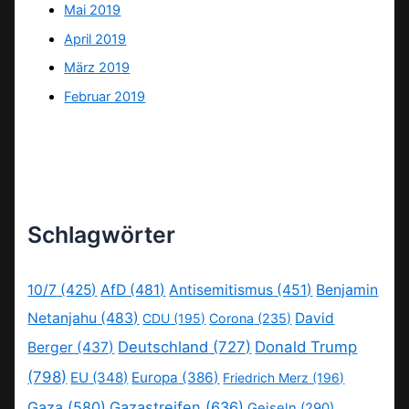
Mai 2019
April 2019
März 2019
Februar 2019
Schlagwörter
10/7
(425)
AfD
(481)
Antisemitismus
(451)
Benjamin
Netanjahu
(483)
David
CDU
(195)
Corona
(235)
Deutschland
(727)
Donald Trump
Berger
(437)
(798)
EU
(348)
Europa
(386)
Friedrich Merz
(196)
Gaza
(580)
Gazastreifen
(636)
Geiseln
(290)