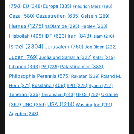
(798)
EU
(348)
Europa
(385)
Friedrich Merz
(196)
Gaza
(580)
Gazastreifen
(635)
Geiseln
(289)
Hamas
(1275)
haOlam.de
(295)
Heplev
(263)
IDF
(623)
Iran
(843)
Hisbollah
(495)
Islam
(216)
Israel
(2304)
Jerusalem
(760)
Joe Biden
(222)
Juden
(769)
Judäa und Samaria
(322)
Katar
(215)
Libanon
(363)
Palästinenser
(383)
PA
(235)
Philosophia Perennis
(575)
Raketen
(239)
Roland M.
Russland
(409)
Horn
(271)
SPD
(225)
Syrien
(227)
Teheran
(335)
Ukraine
Terroristen
(243)
UFOs
(252)
USA
(1214)
(367)
UNO
(359)
Washington
(291)
Ägypten
(243)