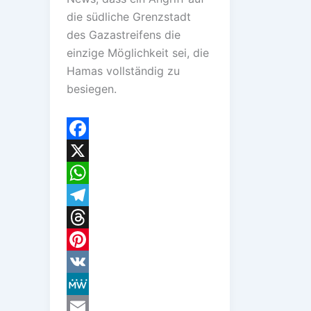
die südliche Grenzstadt
des Gazastreifens die
einzige Möglichkeit sei, die
Hamas vollständig zu
besiegen.
F
a
X
c
W
e
h
T
b
a
e
T
o
t
l
h
P
o
s
e
r
i
V
k
A
g
e
n
K
M