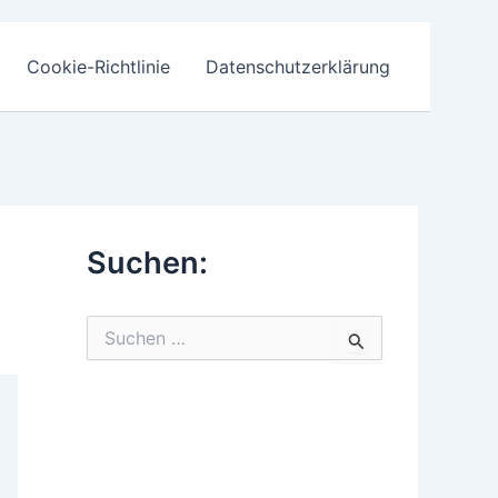
Cookie-Richtlinie
Datenschutzerklärung
Suchen:
S
u
c
h
e
n
n
a