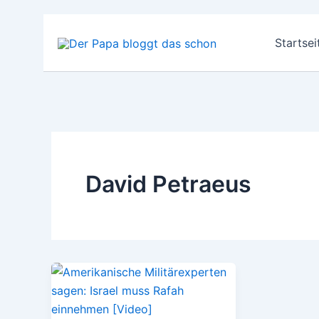
Zum
Inhalt
Startsei
springen
David Petraeus