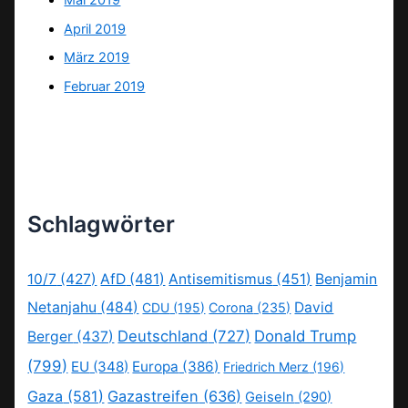
April 2019
März 2019
Februar 2019
Schlagwörter
10/7
(427)
AfD
(481)
Antisemitismus
(451)
Benjamin
Netanjahu
(484)
David
CDU
(195)
Corona
(235)
Deutschland
(727)
Donald Trump
Berger
(437)
(799)
EU
(348)
Europa
(386)
Friedrich Merz
(196)
Gaza
(581)
Gazastreifen
(636)
Geiseln
(290)