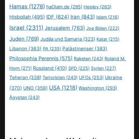
Hamas
(1278)
haOlam.de
(295)
Heplev
(263)
IDF
(624)
Iran
(843)
Hisbollah
(495)
Islam
(216)
Israel
(2311)
Jerusalem
(763)
Joe Biden
(222)
Juden
(769)
Judäa und Samaria
(323)
Katar
(215)
Libanon
(363)
Palästinenser
(383)
PA
(235)
Philosophia Perennis
(575)
Raketen
(243)
Roland M.
Russland
(410)
Horn
(271)
SPD
(225)
Syrien
(227)
Teheran
(338)
Ukraine
Terroristen
(243)
UFOs
(253)
USA
(1218)
(370)
UNO
(359)
Washington
(293)
Ägypten
(243)