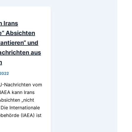
 Irans
he“ Absichten
rantieren“ und
achrichten aus
m
 2022
J-Nachrichten vom
IAEA kann Irans
 Absichten „nicht
 Die Internationale
behörde (IAEA) ist