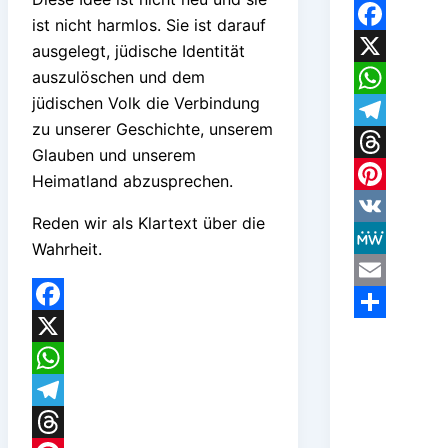
ist nicht harmlos. Sie ist darauf
Facebook
ausgelegt, jüdische Identität
auszulöschen und dem
X
jüdischen Volk die Verbindung
WhatsApp
zu unserer Geschichte, unserem
Telegram
Glauben und unserem
Threads
Heimatland abzusprechen.
Pinterest
Reden wir als Klartext über die
VK
Wahrheit.
MeWe
Email
Facebook
Teilen
X
WhatsApp
Telegram