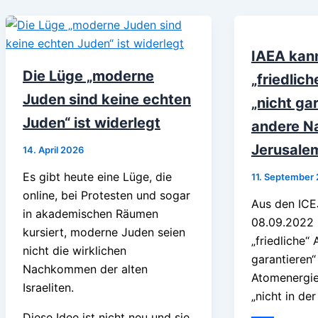
IAEA kann
Die Lüge „moderne
„friedlic
Juden sind keine echten
„nicht ga
Juden“ ist widerlegt
andere N
Jerusale
14. April 2026
Es gibt heute eine Lüge, die
11. September
online, bei Protesten und sogar
Aus den ICE
in akademischen Räumen
08.09.2022 
kursiert, moderne Juden seien
„friedliche“
nicht die wirklichen
garantieren“
Nachkommen der alten
Atomenergie
Israeliten.
„nicht in der
Diese Idee ist nicht neu und sie