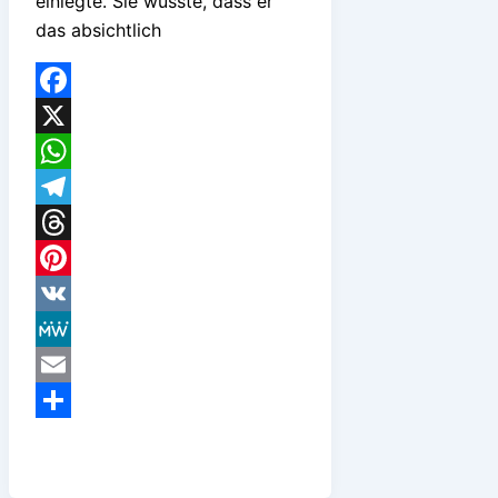
einlegte. Sie wusste, dass er
das absichtlich
Facebook
X
WhatsApp
Telegram
Threads
Pinterest
VK
MeWe
Email
Teilen