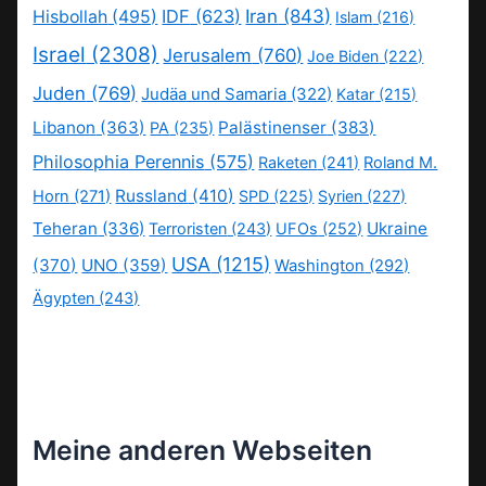
IDF
(623)
Iran
(843)
Hisbollah
(495)
Islam
(216)
Israel
(2308)
Jerusalem
(760)
Joe Biden
(222)
Juden
(769)
Judäa und Samaria
(322)
Katar
(215)
Libanon
(363)
Palästinenser
(383)
PA
(235)
Philosophia Perennis
(575)
Raketen
(241)
Roland M.
Russland
(410)
Horn
(271)
SPD
(225)
Syrien
(227)
Teheran
(336)
Ukraine
Terroristen
(243)
UFOs
(252)
USA
(1215)
(370)
UNO
(359)
Washington
(292)
Ägypten
(243)
Meine anderen Webseiten