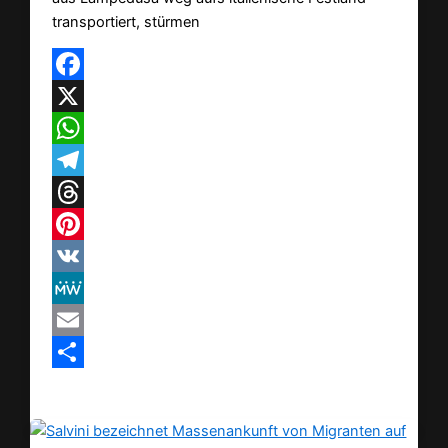
transportiert, stürmen
Facebook
X
WhatsApp
Telegram
Threads
Pinterest
VK
MeWe
Email
Teilen