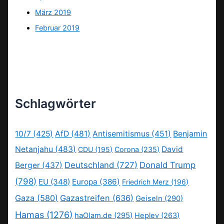
März 2019
Februar 2019
Schlagwörter
10/7
(425)
AfD
(481)
Antisemitismus
(451)
Benjamin
Netanjahu
(483)
David
CDU
(195)
Corona
(235)
Deutschland
(727)
Donald Trump
Berger
(437)
(798)
EU
(348)
Europa
(386)
Friedrich Merz
(196)
Gaza
(580)
Gazastreifen
(636)
Geiseln
(290)
Hamas
(1276)
haOlam.de
(295)
Heplev
(263)