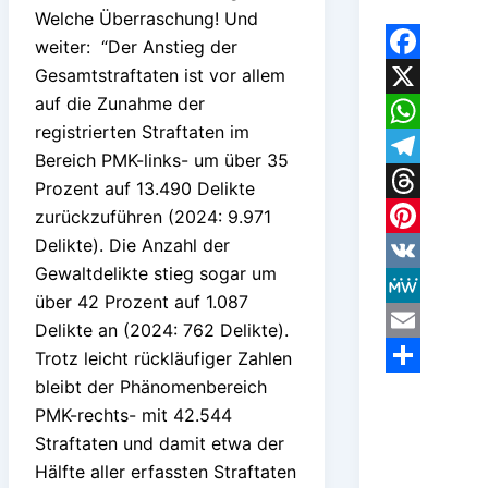
Welche Überraschung! Und
weiter: “Der Anstieg der
Gesamtstraftaten ist vor allem
Facebook
auf die Zunahme der
X
registrierten Straftaten im
WhatsApp
Bereich PMK-links- um über 35
Telegram
Prozent auf 13.490 Delikte
Threads
zurückzuführen (2024: 9.971
Delikte). Die Anzahl der
Pinterest
Gewaltdelikte stieg sogar um
VK
über 42 Prozent auf 1.087
MeWe
Delikte an (2024: 762 Delikte).
Email
Trotz leicht rückläufiger Zahlen
bleibt der Phänomenbereich
Teilen
PMK-rechts- mit 42.544
Straftaten und damit etwa der
Hälfte aller erfassten Straftaten