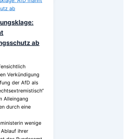
sungsklage:
t
ngsschutz ab
ensichtlich
gen Verkündigung
fung der AfD als
echtsextremistisch“
m Alleingang
n durch eine
ministerin wenige
Ablauf ihrer