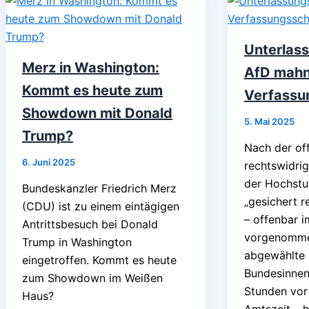
Unterlas
Merz in Washington:
AfD mahn
Kommt es heute zum
Verfassu
Showdown mit Donald
5. Mai 2025
Trump?
Nach der off
6. Juni 2025
rechtswidri
der Hochstu
Bundeskanzler Friedrich Merz
„gesichert r
(CDU) ist zu einem eintägigen
– offenbar i
Antrittsbesuch bei Donald
vorgenomme
Trump in Washington
abgewählte
eingetroffen. Kommt es heute
Bundesinnen
zum Showdown im Weißen
Stunden vor 
Haus?