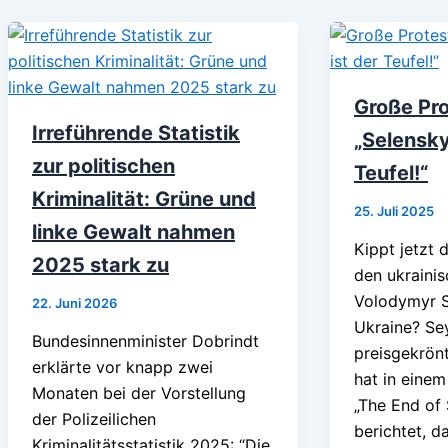
Große Pro
Irreführende Statistik
„Selenskyj
zur politischen
Teufel!“
Kriminalität: Grüne und
25. Juli 2025
linke Gewalt nahmen
Kippt jetzt
2025 stark zu
den ukraini
Volodymyr S
22. Juni 2026
Ukraine? Se
Bundesinnenminister Dobrindt
preisgekrönt
erklärte vor knapp zwei
hat in einem
Monaten bei der Vorstellung
„The End of 
der Polizeilichen
berichtet, d
Kriminalitätsstatistik 2025: “Die