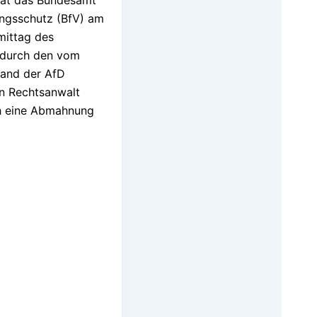
hat das Bundesamt
ungsschutz (BfV) am
mittag des
 durch den vom
and der AfD
n Rechtsanwalt
h eine Abmahnung