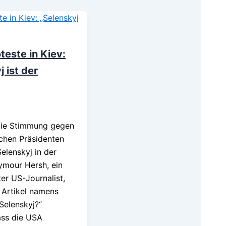
teste in Kiev:
 ist der
 die Stimmung gegen
schen Präsidenten
elenskyj in der
ymour Hersh, ein
er US-Journalist,
 Artikel namens
Selenskyj?“
ass die USA