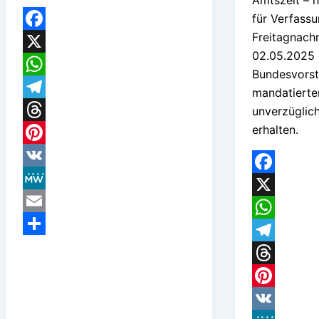
Amtszeit – 
für Verfass
Freitagnach
Facebook
02.05.2025
X
Bundesvorst
WhatsApp
mandatierte
Telegram
unverzüglic
erhalten.
Threads
Pinterest
VK
Facebook
MeWe
X
Email
WhatsApp
Teilen
Telegram
Threads
Pinterest