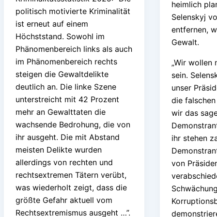
heimlich pl
politisch motivierte Kriminalität
Selenskyj v
ist erneut auf einem
entfernen, w
Höchststand. Sowohl im
Gewalt.
Phänomenbereich links als auch
im Phänomenbereich rechts
„Wir wollen 
steigen die Gewaltdelikte
sein. Selens
deutlich an. Die linke Szene
unser Präsid
unterstreicht mit 42 Prozent
die falschen
mehr an Gewalttaten die
wir das sage
wachsende Bedrohung, die von
Demonstrant
ihr ausgeht. Die mit Abstand
ihr stehen z
meisten Delikte wurden
Demonstrant
allerdings von rechten und
von Präsiden
rechtsextremen Tätern verübt,
verabschied
was wiederholt zeigt, dass die
Schwächung 
größte Gefahr aktuell vom
Korruptions
Rechtsextremismus ausgeht …”.
demonstrier