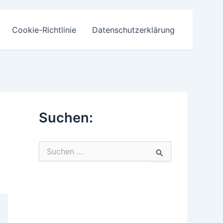
Cookie-Richtlinie
Datenschutzerklärung
Suchen:
S
u
c
h
e
n
n
a