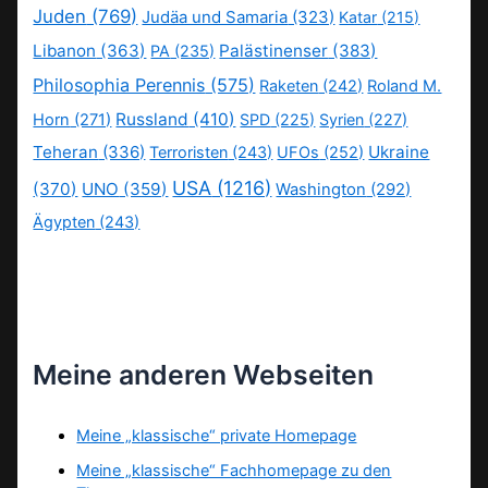
Juden
(769)
Judäa und Samaria
(323)
Katar
(215)
Libanon
(363)
Palästinenser
(383)
PA
(235)
Philosophia Perennis
(575)
Raketen
(242)
Roland M.
Russland
(410)
Horn
(271)
SPD
(225)
Syrien
(227)
Teheran
(336)
Ukraine
Terroristen
(243)
UFOs
(252)
USA
(1216)
(370)
UNO
(359)
Washington
(292)
Ägypten
(243)
Meine anderen Webseiten
Meine „klassische“ private Homepage
Meine „klassische“ Fachhomepage zu den