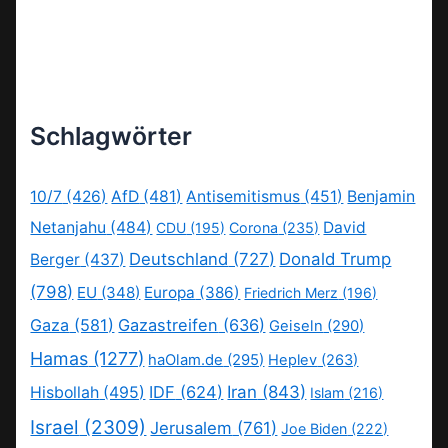
Schlagwörter
10/7
(426)
AfD
(481)
Antisemitismus
(451)
Benjamin
Netanjahu
(484)
David
CDU
(195)
Corona
(235)
Deutschland
(727)
Donald Trump
Berger
(437)
(798)
EU
(348)
Europa
(386)
Friedrich Merz
(196)
Gaza
(581)
Gazastreifen
(636)
Geiseln
(290)
Hamas
(1277)
haOlam.de
(295)
Heplev
(263)
IDF
(624)
Iran
(843)
Hisbollah
(495)
Islam
(216)
Israel
(2309)
Jerusalem
(761)
Joe Biden
(222)