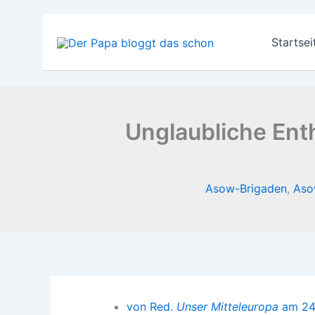
Zum
Inhalt
Startsei
springen
Unglaubliche Ent
Asow-Brigaden
,
Aso
von Red.
Unser Mitteleuropa
am 24