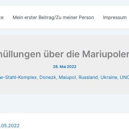
te
Mein erster Beitrag/Zu meiner Person
Impressum
hüllungen über die Mariupol
28. Mai 2022
w-Stahl-Komplex
,
Donezk
,
Maiupol
,
Russland
,
Ukraine
,
UN
.05.2022