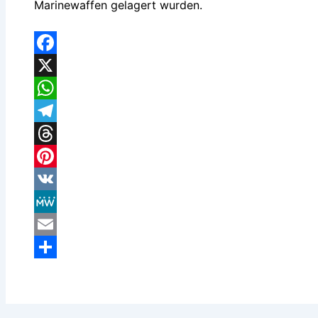
Marinewaffen gelagert wurden.
Facebook
X
WhatsApp
Telegram
Threads
Pinterest
VK
MeWe
Email
Teilen