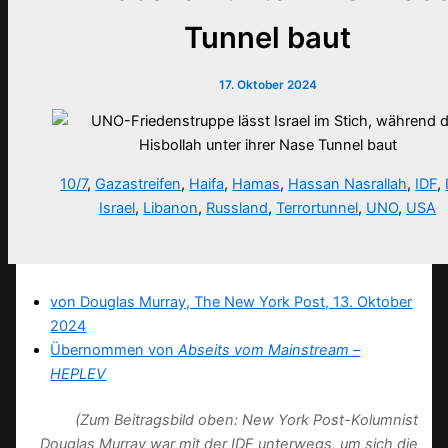
Tunnel baut
17. Oktober 2024
10/7
,
Gazastreifen
,
Haifa
,
Hamas
,
Hassan Nasrallah
,
IDF
,
Israel
,
Libanon
,
Russland
,
Terrortunnel
,
UNO
,
USA
von Douglas Murray, The New York Post, 13. Oktober
2024
Übernommen von
Abseits vom Mainstream –
HEPLEV
(Zum Beitragsbild oben: New York Post-Kolumnist
Douglas Murray war mit der IDF unterwegs, um sich die