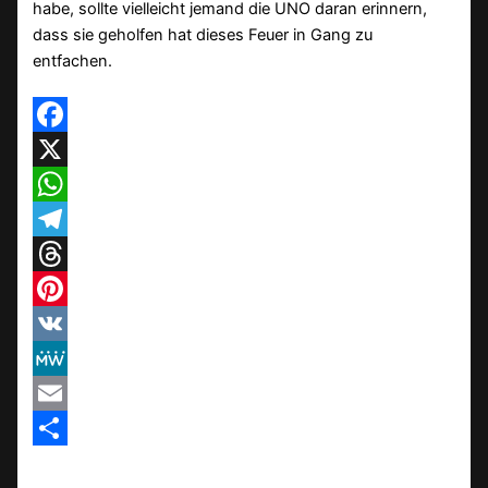
habe, sollte vielleicht jemand die UNO daran erinnern,
dass sie geholfen hat dieses Feuer in Gang zu
entfachen.
Facebook
X
WhatsApp
Telegram
Threads
Pinterest
VK
MeWe
Email
Teilen