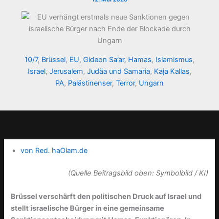
10/7
,
Brüssel
,
EU
,
Gideon Sa’ar
,
Hamas
,
Islamismus
,
Israel
,
Jerusalem
,
Judäa und Samaria
,
Kaja Kallas
,
PA
,
Palästinenser
,
Terror
,
Ungarn
von Red. haOlam.de
(Quelle Beitragsbild oben: Symbolbild / KI)
Brüssel verschärft den politischen Druck auf Israel und
stellt israelische Bürger in eine gemeinsame