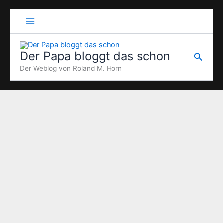
Zum
Inhalt
springen
Der Papa bloggt das schon
Suche
Der Weblog von Roland M. Horn