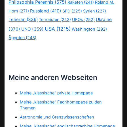
Philosophia Perennis
(575)
Raketen
(241)
Roland M.
Russland
(410)
Horn
(271)
SPD
(225)
Syrien
(227)
Teheran
(336)
Ukraine
Terroristen
(243)
UFOs
(252)
USA
(1215)
(370)
UNO
(359)
Washington
(292)
Ägypten
(243)
Meine anderen Webseiten
Meine „klassische“ private Homepage
Meine „klassische“ Fachhomepage zu den
Themen
Astronomie und Grenzwissenschaften
Meine „klassische“ englischsprachige Homepage