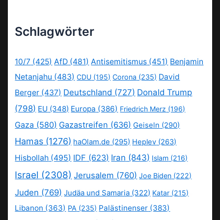
Schlagwörter
10/7
(425)
AfD
(481)
Antisemitismus
(451)
Benjamin
Netanjahu
(483)
David
CDU
(195)
Corona
(235)
Deutschland
(727)
Donald Trump
Berger
(437)
(798)
EU
(348)
Europa
(386)
Friedrich Merz
(196)
Gaza
(580)
Gazastreifen
(636)
Geiseln
(290)
Hamas
(1276)
haOlam.de
(295)
Heplev
(263)
IDF
(623)
Iran
(843)
Hisbollah
(495)
Islam
(216)
Israel
(2308)
Jerusalem
(760)
Joe Biden
(222)
Juden
(769)
Judäa und Samaria
(322)
Katar
(215)
Libanon
(363)
Palästinenser
(383)
PA
(235)