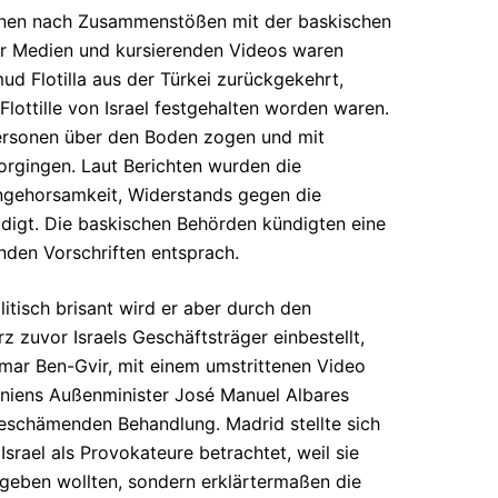
onen nach Zusammenstößen mit der baskischen
er Medien und kursierenden Videos waren
ud Flotilla aus der Türkei zurückgekehrt,
ttille von Israel festgehalten worden waren.
ersonen über den Boden zogen und mit
orgingen. Laut Berichten wurden die
ehorsamkeit, Widerstands gegen die
ldigt. Die baskischen Behörden kündigten eine
den Vorschriften entsprach.
tisch brisant wird er aber durch den
 zuvor Israels Geschäftsträger einbestellt,
tamar Ben-Gvir, mit einem umstrittenen Video
paniens Außenminister José Manuel Albares
eschämenden Behandlung. Madrid stellte sich
Israel als Provokateure betrachtet, weil sie
ergeben wollten, sondern erklärtermaßen die