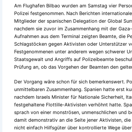
Am Flughafen Bilbao wurden am Samstag vier Pers
Polizei festgenommen. Nach Berichten international
Mitglieder der spanischen Delegation der Global Sum
nachdem sie zuvor im Zusammenhang mit der Gaza-Flo
Aufnahmen aus dem Terminal zeigten Beamte, die P
Schlagstöcken gegen Aktivisten oder Unterstützer v
Festgenommenen unter anderem wegen schwerer Ung
Staatsgewalt und Angriffs auf Polizeibeamte beschu
Prüfung an, ob das Vorgehen der Beamten den gelten
Der Vorgang wäre schon für sich bemerkenswert. Poli
unmittelbaren Zusammenhang. Spanien hatte erst kurz
nachdem Israels Minister für Nationale Sicherheit, I
festgehaltene Flottille-Aktivisten verhöhnt hatte. S
sprach von einer monströsen, unmenschlichen und b
damit demonstrativ an die Seite jener Aktivisten, die 
nicht einfach Hilfsgüter über kontrollierte Wege üb