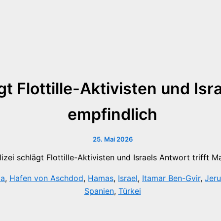
t Flottille-Aktivisten und Isr
empfindlich
25. Mai 2026
la
,
Hafen von Aschdod
,
Hamas
,
Israel
,
Itamar Ben-Gvir
,
Jer
Spanien
,
Türkei