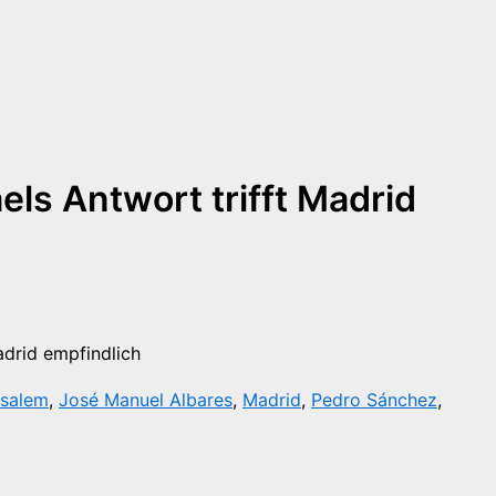
aels Antwort trifft Madrid
usalem
,
José Manuel Albares
,
Madrid
,
Pedro Sánchez
,