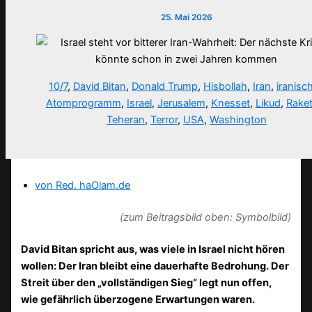
25. Mai 2026
10/7
,
David Bitan
,
Donald Trump
,
Hisbollah
,
Iran
,
iranisc
Atomprogramm
,
Israel
,
Jerusalem
,
Knesset
,
Likud
,
Rake
Teheran
,
Terror
,
USA
,
Washington
von Red. haOlam.de
(zum Beitragsbild oben: Symbolbild)
David Bitan spricht aus, was viele in Israel nicht hören
wollen: Der Iran bleibt eine dauerhafte Bedrohung. Der
Streit über den „vollständigen Sieg“ legt nun offen,
wie gefährlich überzogene Erwartungen waren.