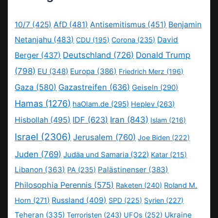
10/7
(425)
AfD
(481)
Antisemitismus
(451)
Benjamin
Netanjahu
(483)
David
CDU
(195)
Corona
(235)
Deutschland
(726)
Donald Trump
Berger
(437)
(798)
EU
(348)
Europa
(386)
Friedrich Merz
(196)
Gaza
(580)
Gazastreifen
(636)
Geiseln
(290)
Hamas
(1276)
haOlam.de
(295)
Heplev
(263)
IDF
(623)
Iran
(843)
Hisbollah
(495)
Islam
(216)
Israel
(2306)
Jerusalem
(760)
Joe Biden
(222)
Juden
(769)
Judäa und Samaria
(322)
Katar
(215)
Libanon
(363)
Palästinenser
(383)
PA
(235)
Philosophia Perennis
(575)
Raketen
(240)
Roland M.
Russland
(409)
Horn
(271)
SPD
(225)
Syrien
(227)
Teheran
(335)
Ukraine
Terroristen
(243)
UFOs
(252)