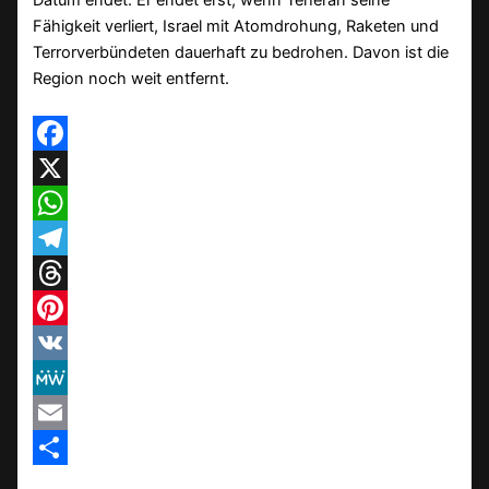
Datum endet. Er endet erst, wenn Teheran seine
Fähigkeit verliert, Israel mit Atomdrohung, Raketen und
Terrorverbündeten dauerhaft zu bedrohen. Davon ist die
Region noch weit entfernt.
Facebook
X
WhatsApp
Telegram
Threads
Pinterest
VK
MeWe
Email
Teilen