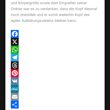
und Körpergröße sowie dem Eingreifen seiner
Ordner war es zu verdanken, dass der Kopf diesmal
noch dranblieb und er somit weiterhin Kopf des
agilen Aufklärungsvereins bleiben kann.
F
a
X
c
W
e
h
T
b
a
e
T
o
t
l
h
P
o
s
e
r
i
V
k
A
g
e
n
K
M
p
r
a
t
e
E