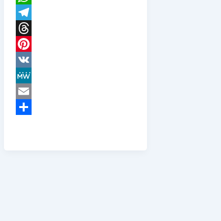
WhatsApp
Telegram
Threads
Pinterest
VK
MeWe
Email
Teilen