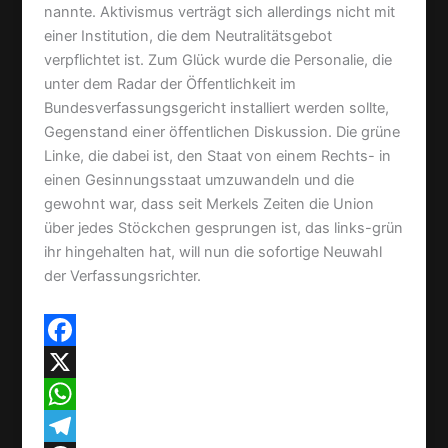
nannte. Aktivismus verträgt sich allerdings nicht mit
einer Institution, die dem Neutralitätsgebot
verpflichtet ist. Zum Glück wurde die Personalie, die
unter dem Radar der Öffentlichkeit im
Bundesverfassungsgericht installiert werden sollte,
Gegenstand einer öffentlichen Diskussion. Die grüne
Linke, die dabei ist, den Staat von einem Rechts- in
einen Gesinnungsstaat umzuwandeln und die
gewohnt war, dass seit Merkels Zeiten die Union
über jedes Stöckchen gesprungen ist, das links-grün
ihr hingehalten hat, will nun die sofortige Neuwahl
der Verfassungsrichter.
F
a
X
c
W