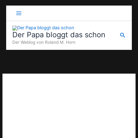
Zum
Inhalt
springen
Der Papa bloggt das schon
Suche
Der Weblog von Roland M. Horn