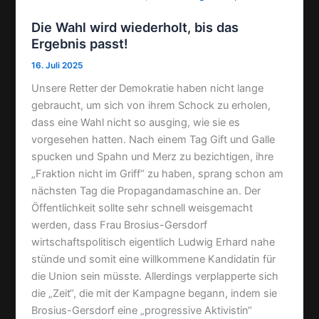
Die Wahl wird wiederholt, bis das
Ergebnis passt!
16. Juli 2025
Unsere Retter der Demokratie haben nicht lange
gebraucht, um sich von ihrem Schock zu erholen,
dass eine Wahl nicht so ausging, wie sie es
vorgesehen hatten. Nach einem Tag Gift und Galle
spucken und Spahn und Merz zu bezichtigen, ihre
„Fraktion nicht im Griff“ zu haben, sprang schon am
nächsten Tag die Propagandamaschine an. Der
Öffentlichkeit sollte sehr schnell weisgemacht
werden, dass Frau Brosius-Gersdorf
wirtschaftspolitisch eigentlich Ludwig Erhard nahe
stünde und somit eine willkommene Kandidatin für
die Union sein müsste. Allerdings verplapperte sich
die „Zeit“, die mit der Kampagne begann, indem sie
Brosius-Gersdorf eine „progressive Aktivistin“