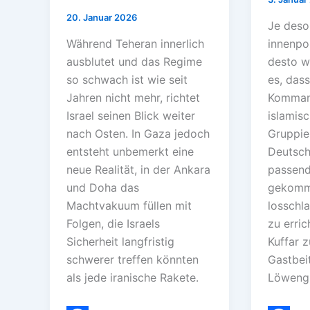
20. Januar 2026
Je desol
Während Teheran innerlich
innenpol
ausblutet und das Regime
desto wa
so schwach ist wie seit
es, dass
Jahren nicht mehr, richtet
Komman
Israel seinen Blick weiter
islamis
nach Osten. In Gaza jedoch
Gruppie
entsteht unbemerkt eine
Deutsch
neue Realität, in der Ankara
passend
und Doha das
gekomme
Machtvakuum füllen mit
losschla
Folgen, die Israels
zu erric
Sicherheit langfristig
Kuffar z
schwerer treffen könnten
Gastbei
als jede iranische Rakete.
Löweng