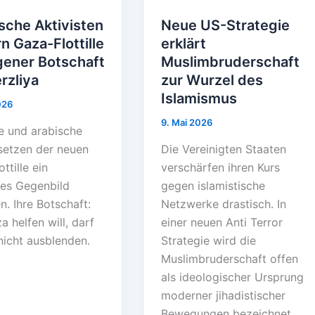
ische Aktivisten
Neue US-Strategie
n Gaza-Flottille
erklärt
gener Botschaft
Muslimbruderschaft
rzliya
zur Wurzel des
Islamismus
026
9. Mai 2026
e und arabische
 setzen der neuen
Die Vereinigten Staaten
ttille ein
verschärfen ihren Kurs
res Gegenbild
gegen islamistische
. Ihre Botschaft:
Netzwerke drastisch. In
 helfen will, darf
einer neuen Anti Terror
icht ausblenden.
Strategie wird die
Muslimbruderschaft offen
als ideologischer Ursprung
moderner jihadistischer
Bewegungen bezeichnet.