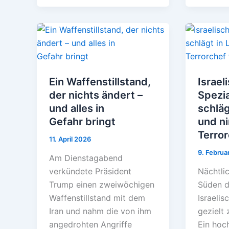
t
e
n
Ein Waffenstillstand,
Israel
der nichts ändert –
Spezia
und alles in
schläg
Gefahr bringt
und n
Terror
11. April 2026
9. Februa
Am Dienstagabend
verkündete Präsident
Nächtli
Trump einen zweiwöchigen
Süden d
Waffenstillstand mit dem
Israelis
Iran und nahm die von ihm
gezielt 
angedrohten Angriffe
Ein hoc