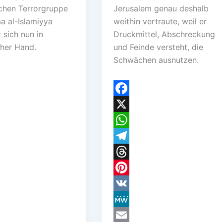
schen Terrorgruppe
Jerusalem genau deshalb
a al-Islamiyya
weithin vertraute, weil er
 sich nun in
Druckmittel, Abschreckung
cher Hand.
und Feinde versteht, die
Schwächen ausnutzen.
F
a
X
c
W
e
h
T
b
a
e
T
o
t
l
h
P
o
s
e
r
i
V
k
A
g
e
n
K
M