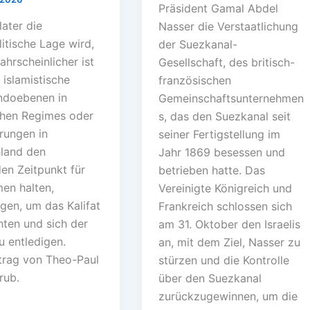
Präsident Gamal Abdel
ater die
Nasser die Verstaatlichung
itische Lage wird,
der Suezkanal-
hrscheinlicher ist
Gesellschaft, des britisch-
 islamistische
französischen
doebenen in
Gemeinschaftsunternehmen
chen Regimes oder
s, das den Suezkanal seit
rungen in
seiner Fertigstellung im
land den
Jahr 1869 besessen und
en Zeitpunkt für
betrieben hatte. Das
n halten,
Vereinigte Königreich und
gen, um das Kalifat
Frankreich schlossen sich
hten und sich der
am 31. Oktober den Israelis
u entledigen.
an, mit dem Ziel, Nasser zu
trag von Theo-Paul
stürzen und die Kontrolle
rub.
über den Suezkanal
zurückzugewinnen, um die