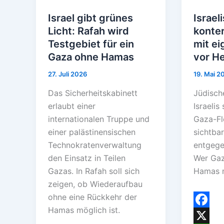
Israel gibt grünes
Israel
Licht: Rafah wird
konter
Testgebiet für ein
mit ei
Gaza ohne Hamas
vor He
27. Juli 2026
19. Mai 2
Das Sicherheitskabinett
Jüdisch
erlaubt einer
Israelis
internationalen Truppe und
Gaza-Flo
einer palästinensischen
sichtba
Technokratenverwaltung
entgegen
den Einsatz in Teilen
Wer Gaza
Gazas. In Rafah soll sich
Hamas n
zeigen, ob Wiederaufbau
ohne eine Rückkehr der
Hamas möglich ist.
F