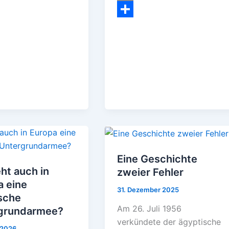
p
r
a
t
e
E
p
a
d
e
W
m
T
m
s
r
e
a
e
e
i
i
s
l
l
t
e
n
Eine Geschichte
ht auch in
zweier Fehler
a eine
31. Dezember 2025
sche
Am 26. Juli 1956
grundarmee?
verkündete der ägyptische
 2026