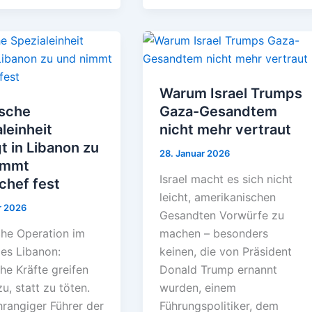
p
a
d
e
W
m
T
m
s
r
e
a
e
e
i
i
s
l
l
Warum Israel Trumps
t
e
ische
Gaza-Gesandtem
n
leinheit
nicht mehr vertraut
t in Libanon zu
28. Januar 2026
immt
Israel macht es sich nicht
chef fest
leicht, amerikanischen
r 2026
Gesandten Vorwürfe zu
che Operation im
machen – besonders
es Libanon:
keinen, die von Präsident
che Kräfte greifen
Donald Trump ernannt
zu, statt zu töten.
wurden, einem
hrangiger Führer der
Führungspolitiker, dem