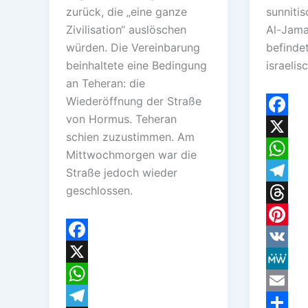
zurück, die „eine ganze
sunniti
Zivilisation“ auslöschen
Al-Jama
würden. Die Vereinbarung
befindet
beinhaltete eine Bedingung
israelis
an Teheran: die
Wiederöffnung der Straße
von Hormus. Teheran
F
schien zuzustimmen. Am
a
X
Mittwochmorgen war die
c
W
Straße jedoch wieder
geschlossen.
e
h
T
b
a
e
T
o
t
l
h
P
F
o
s
e
r
i
V
a
X
k
A
g
e
n
K
M
c
W
p
r
a
t
e
E