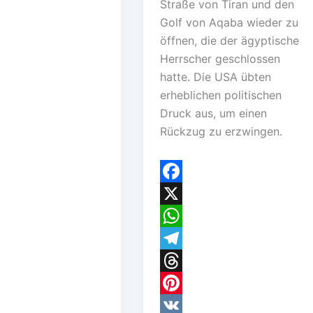
Straße von Tiran und den
Golf von Aqaba wieder zu
öffnen, die der ägyptische
Herrscher geschlossen
hatte. Die USA übten
erheblichen politischen
Druck aus, um einen
Rückzug zu erzwingen.
F
a
X
c
W
e
h
T
b
a
e
T
o
t
l
h
P