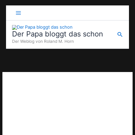
Zum
Inhalt
springen
Der Papa bloggt das schon
Suche
Der Weblog von Roland M. Horn