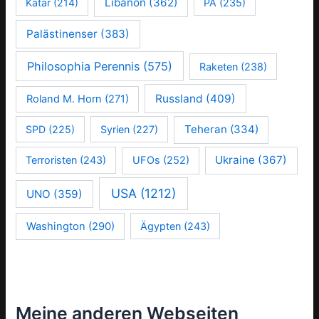
Libanon
(362)
Katar
(214)
PA
(235)
Palästinenser
(383)
Philosophia Perennis
(575)
Raketen
(238)
Russland
(409)
Roland M. Horn
(271)
Teheran
(334)
SPD
(225)
Syrien
(227)
Ukraine
(367)
Terroristen
(243)
UFOs
(252)
USA
(1212)
UNO
(359)
Washington
(290)
Ägypten
(243)
Meine anderen Webseiten