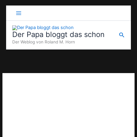
Zum
Inhalt
springen
Der Papa bloggt das schon
Suche
Der Weblog von Roland M. Horn