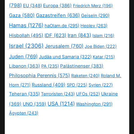
(798)
EU
(348)
Europa
(386)
Friedrich Merz
(196)
Gaza
(580)
Gazastreifen
(636)
Geiseln
(290)
Hamas
(1276)
haOlam.de
(295)
Heplev
(263)
IDF
(623)
Iran
(843)
Hisbollah
(495)
Islam
(216)
Israel
(2306)
Jerusalem
(760)
Joe Biden
(222)
Juden
(769)
Judäa und Samaria
(322)
Katar
(215)
Libanon
(363)
Palästinenser
(383)
PA
(235)
Philosophia Perennis
(575)
Raketen
(240)
Roland M.
Russland
(409)
Horn
(271)
SPD
(225)
Syrien
(227)
Teheran
(335)
Ukraine
Terroristen
(243)
UFOs
(252)
USA
(1214)
(369)
UNO
(359)
Washington
(291)
Ägypten
(243)