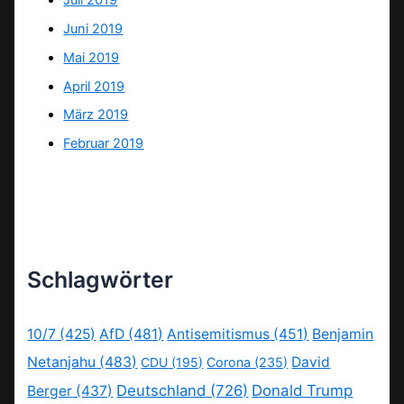
Juni 2019
Mai 2019
April 2019
März 2019
Februar 2019
Schlagwörter
10/7
(425)
AfD
(481)
Antisemitismus
(451)
Benjamin
Netanjahu
(483)
David
CDU
(195)
Corona
(235)
Deutschland
(726)
Donald Trump
Berger
(437)