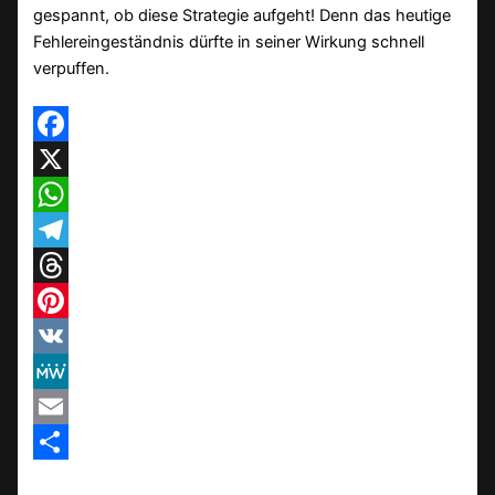
gespannt, ob diese Strategie aufgeht! Denn das heutige
Fehlereingeständnis dürfte in seiner Wirkung schnell
verpuffen.
Facebook
X
WhatsApp
Telegram
Threads
Pinterest
VK
MeWe
Email
Teilen