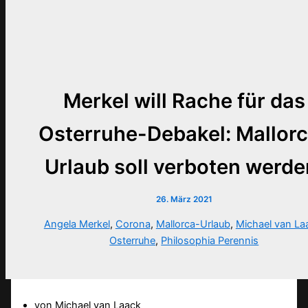
Merkel will Rache für das
Osterruhe-Debakel: Mallor
Urlaub soll verboten werde
26. März 2021
Angela Merkel
,
Corona
,
Mallorca-Urlaub
,
Michael van La
Osterruhe
,
Philosophia Perennis
von Michael van Laack