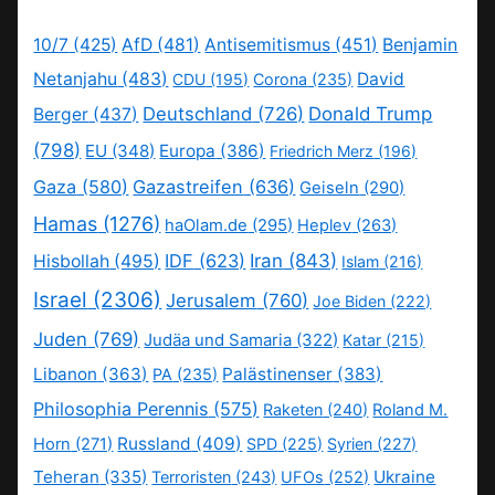
10/7
(425)
AfD
(481)
Antisemitismus
(451)
Benjamin
Netanjahu
(483)
David
CDU
(195)
Corona
(235)
Deutschland
(726)
Donald Trump
Berger
(437)
(798)
EU
(348)
Europa
(386)
Friedrich Merz
(196)
Gaza
(580)
Gazastreifen
(636)
Geiseln
(290)
Hamas
(1276)
haOlam.de
(295)
Heplev
(263)
IDF
(623)
Iran
(843)
Hisbollah
(495)
Islam
(216)
Israel
(2306)
Jerusalem
(760)
Joe Biden
(222)
Juden
(769)
Judäa und Samaria
(322)
Katar
(215)
Libanon
(363)
Palästinenser
(383)
PA
(235)
Philosophia Perennis
(575)
Raketen
(240)
Roland M.
Russland
(409)
Horn
(271)
SPD
(225)
Syrien
(227)
Teheran
(335)
Ukraine
Terroristen
(243)
UFOs
(252)