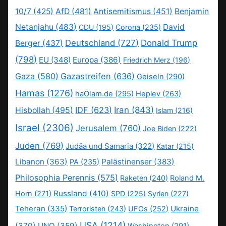
10/7
(425)
AfD
(481)
Antisemitismus
(451)
Benjamin
Netanjahu
(483)
David
CDU
(195)
Corona
(235)
Deutschland
(727)
Donald Trump
Berger
(437)
(798)
EU
(348)
Europa
(386)
Friedrich Merz
(196)
Gaza
(580)
Gazastreifen
(636)
Geiseln
(290)
Hamas
(1276)
haOlam.de
(295)
Heplev
(263)
IDF
(623)
Iran
(843)
Hisbollah
(495)
Islam
(216)
Israel
(2306)
Jerusalem
(760)
Joe Biden
(222)
Juden
(769)
Judäa und Samaria
(322)
Katar
(215)
Libanon
(363)
Palästinenser
(383)
PA
(235)
Philosophia Perennis
(575)
Raketen
(240)
Roland M.
Russland
(410)
Horn
(271)
SPD
(225)
Syrien
(227)
Teheran
(335)
Ukraine
Terroristen
(243)
UFOs
(252)
USA
(1214)
(370)
UNO
(359)
Washington
(291)