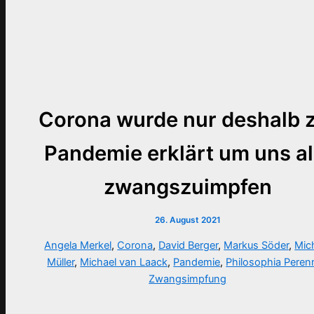
Corona wurde nur deshalb 
Pandemie erklärt um uns al
zwangszuimpfen
26. August 2021
Angela Merkel
,
Corona
,
David Berger
,
Markus Söder
,
Mic
Müller
,
Michael van Laack
,
Pandemie
,
Philosophia Peren
Zwangsimpfung