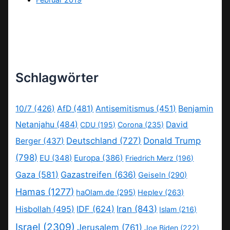
Februar 2019
Schlagwörter
10/7
(426)
AfD
(481)
Antisemitismus
(451)
Benjamin
Netanjahu
(484)
David
CDU
(195)
Corona
(235)
Deutschland
(727)
Donald Trump
Berger
(437)
(798)
EU
(348)
Europa
(386)
Friedrich Merz
(196)
Gaza
(581)
Gazastreifen
(636)
Geiseln
(290)
Hamas
(1277)
haOlam.de
(295)
Heplev
(263)
IDF
(624)
Iran
(843)
Hisbollah
(495)
Islam
(216)
Israel
(2309)
Jerusalem
(761)
Joe Biden
(222)