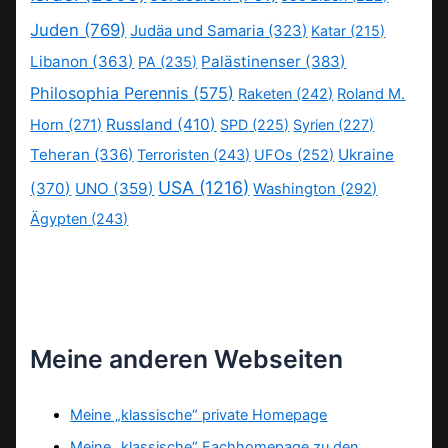
Juden
(769)
Judäa und Samaria
(323)
Katar
(215)
Libanon
(363)
Palästinenser
(383)
PA
(235)
Philosophia Perennis
(575)
Raketen
(242)
Roland M.
Russland
(410)
Horn
(271)
SPD
(225)
Syrien
(227)
Teheran
(336)
Ukraine
Terroristen
(243)
UFOs
(252)
USA
(1216)
(370)
UNO
(359)
Washington
(292)
Ägypten
(243)
Meine anderen Webseiten
Meine „klassische“ private Homepage
Meine „klassische“ Fachhomepage zu den