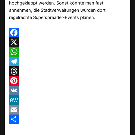
hochgeklappt werden. Sonst könnte man fast
annehmen, die Stadtverwaltungen würden dort
regelrechte Superspreader-Events planen.
Facebook
X
WhatsApp
Telegram
Threads
Pinterest
VK
MeWe
Email
Teilen