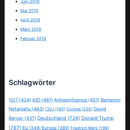
Juni 2019
Mai 2019
April 2019
März 2019
Februar 2019
Schlagwörter
10/7
(424)
AfD
(481)
Antisemitismus
(451)
Benjamin
Netanjahu
(483)
David
CDU
(195)
Corona
(235)
Deutschland
(724)
Donald Trump
Berger
(437)
(797)
EU
(348)
Europa
(385)
Friedrich Merz
(196)