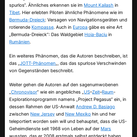
spurlos“. Ähnliches erkennen sie im
Mount Kailash
in
Tibet
. Hier erlebten Piloten ähnliche Phänomene wie im
Bermuda-Dreieck
: Versagen von Navigationsgeräten und
rotierende
Kompasse
. Auch in
Europa
gäbe es eine Art
„Bermuda-Dreieck“: Das Waldgebiet
Hoia-Baciu
in
Rumänien
.
Ein weiteres Phänomen, das die Autoren beschreiben, ist
das „
JOTT-Phänomen
„, das das spurlose Verschwinden
von Gegenständen beschreibt.
Weiter gehen die Autoren auf den sagenumwobenen
„
Chronovisor
“ wie ein angebliches „
US
–
Zeit
–
Raum
-
Explorationsprogramm namens „Project Pegasus“ ein, in
dessen Rahmen der US-Anwalt
Andrew D. Basiago
zwischen
New Jersey
und
New Mexiko
hin und her
teleportiert worden sein will und behauptet, dass die US-
Geheimdienste seit 1968 von Leben auf der
Mars
wussten, das er 2008 erstmals selbst entdeckt haben