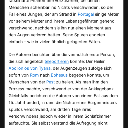
rätselhafte Phänomene vorzustellen, bei denen
Menschen scheinbar ins Nichts verschwinden, so der
Fall eines Jungen, der am Strand in
Portugal
einige Meter
vor seinem Mutter und ihrem Lebensgefährten gehend
verschwand, nachdem sie ihn nur einen Moment aus
den Augen verloren hatten. Seine Spuren endeten
einfach – wie in vielen ähnlich gelagerten Fällen.
Die Autoren berichten über die vermutlich erste Person,
die sich angeblich
teleportieren
konnte: Der Heiler
Apollonios von Tyana
, der Augenzeugen zufolge sich
sofort von
Rom
nach
Ephesus
begeben konnte, um
Menschen von der
Pest
zu heilen. Als man ihm den
Prozess machte, verschwand er von der Anklagebank.
Gleichfalls berichten die Autoren von einem Fall aus dem
15. Jahrhundert, in dem die Nichte eines Bürgermeisters
spurlos verschwand, am dritten Tage ihres
Verschwindens jedoch wieder in ihrem Schlafzimmer
auftauchte. Sie selbst verstand die Aufregung nicht,