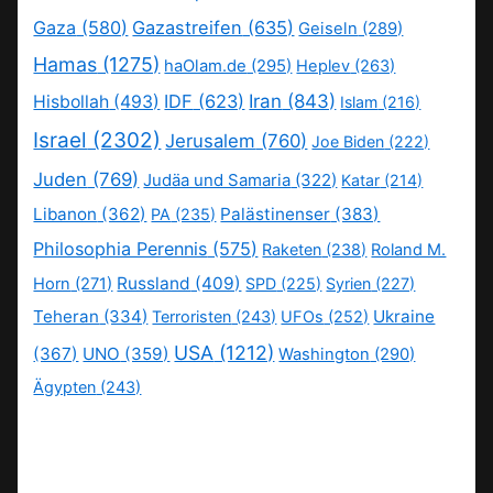
Gaza
(580)
Gazastreifen
(635)
Geiseln
(289)
Hamas
(1275)
haOlam.de
(295)
Heplev
(263)
IDF
(623)
Iran
(843)
Hisbollah
(493)
Islam
(216)
Israel
(2302)
Jerusalem
(760)
Joe Biden
(222)
Juden
(769)
Judäa und Samaria
(322)
Katar
(214)
Libanon
(362)
Palästinenser
(383)
PA
(235)
Philosophia Perennis
(575)
Raketen
(238)
Roland M.
Russland
(409)
Horn
(271)
SPD
(225)
Syrien
(227)
Teheran
(334)
Ukraine
Terroristen
(243)
UFOs
(252)
USA
(1212)
(367)
UNO
(359)
Washington
(290)
Ägypten
(243)