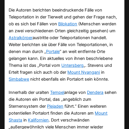
Die Autoren berichten beeindruckende Fälle von
Teleportation in der Tierwelt und gehen der Frage nach,
ob es sich bei Fällen von
Bilokation
(Menschen werden
an zwei verschiedenen Orten gleichzeitig gesehen) um
Astralkörper
austritte oder Teleportationen handelt.
Weiter berichten sie über Fälle von Teleportationen, in
denen man durch „
Portale
“ an weit entfernte Orte
gelangen kann. Ein aktuelles von ihnen beschriebene
Thema ist das „Portal vom
Untersberg
„. Stevens und
Ertelt fragen sich auch ob der
Mount Nyangani
in
Simbabwe
nicht ebenfalls ein Portalort sein könnte.
Innerhalb der uralten
Tempel
anlage von
Dendera
sehen
die Autoren ein Portal, das „angeblich zum
Sternensystem der
Plejaden
führt.“ Einen weiteren
potentiellen Portalort finden die Autoren am
Mount
Shasta
in
Kalifornien
. Dort verschwänden
„außergewöhnlich viele Menschen immer wieder