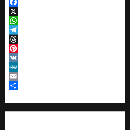
Facebook
X
WhatsApp
Telegram
Threads
Pinterest
VK
MeWe
Email
Teilen