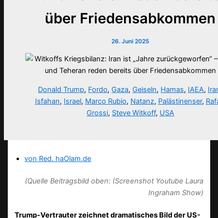
über Friedensabkommen
26. Juni 2025
Donald Trump
,
Fordo
,
Gaza
,
Geiseln
,
Hamas
,
IAEA
,
Ira
Isfahan
,
Israel
,
Marco Rubio
,
Natanz
,
Palästinenser
,
Raf
Grossi
,
Steve Witkoff
,
USA
von Red. haOlam.de
(Quelle Beitragsbild oben: (Screenshot Youtube Laura
Ingraham Show)
Trump-Vertrauter zeichnet dramatisches Bild der US-