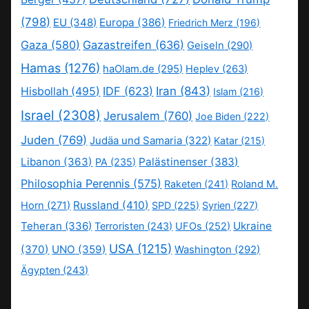
(798)
EU
(348)
Europa
(386)
Friedrich Merz
(196)
Gaza
(580)
Gazastreifen
(636)
Geiseln
(290)
Hamas
(1276)
haOlam.de
(295)
Heplev
(263)
IDF
(623)
Iran
(843)
Hisbollah
(495)
Islam
(216)
Israel
(2308)
Jerusalem
(760)
Joe Biden
(222)
Juden
(769)
Judäa und Samaria
(322)
Katar
(215)
Libanon
(363)
Palästinenser
(383)
PA
(235)
Philosophia Perennis
(575)
Raketen
(241)
Roland M.
Russland
(410)
Horn
(271)
SPD
(225)
Syrien
(227)
Teheran
(336)
Ukraine
Terroristen
(243)
UFOs
(252)
USA
(1215)
(370)
UNO
(359)
Washington
(292)
Ägypten
(243)