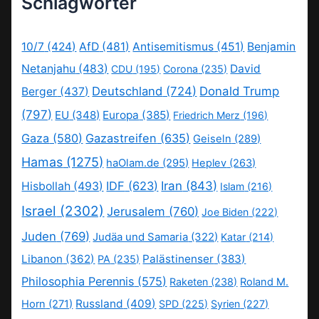
Schlagwörter
10/7
(424)
AfD
(481)
Antisemitismus
(451)
Benjamin
Netanjahu
(483)
David
CDU
(195)
Corona
(235)
Deutschland
(724)
Donald Trump
Berger
(437)
(797)
EU
(348)
Europa
(385)
Friedrich Merz
(196)
Gaza
(580)
Gazastreifen
(635)
Geiseln
(289)
Hamas
(1275)
haOlam.de
(295)
Heplev
(263)
IDF
(623)
Iran
(843)
Hisbollah
(493)
Islam
(216)
Israel
(2302)
Jerusalem
(760)
Joe Biden
(222)
Juden
(769)
Judäa und Samaria
(322)
Katar
(214)
Libanon
(362)
Palästinenser
(383)
PA
(235)
Philosophia Perennis
(575)
Raketen
(238)
Roland M.
Russland
(409)
Horn
(271)
SPD
(225)
Syrien
(227)