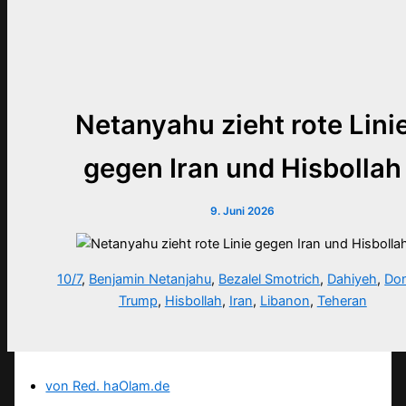
Netanyahu zieht rote Lini
gegen Iran und Hisbollah
9. Juni 2026
10/7
,
Benjamin Netanjahu
,
Bezalel Smotrich
,
Dahiyeh
,
Do
Trump
,
Hisbollah
,
Iran
,
Libanon
,
Teheran
von Red. haOlam.de