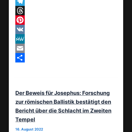
WhatsApp
Telegram
Threads
Pinterest
VK
MeWe
Email
Teilen
Der Beweis für Josephus: Forschung
zur römischen Ballistik bestätigt den
Bericht über die Schlacht im Zweiten
Tempel
16. August 2022