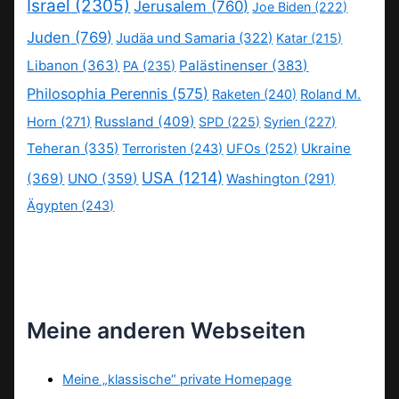
Israel
(2305)
Jerusalem
(760)
Joe Biden
(222)
Juden
(769)
Judäa und Samaria
(322)
Katar
(215)
Libanon
(363)
Palästinenser
(383)
PA
(235)
Philosophia Perennis
(575)
Raketen
(240)
Roland M.
Russland
(409)
Horn
(271)
SPD
(225)
Syrien
(227)
Teheran
(335)
Ukraine
Terroristen
(243)
UFOs
(252)
USA
(1214)
(369)
UNO
(359)
Washington
(291)
Ägypten
(243)
Meine anderen Webseiten
Meine „klassische“ private Homepage