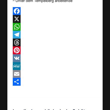
– Unter dem Tempelberg arbeitende
Facebook
X
WhatsApp
Telegram
Threads
Pinterest
VK
MeWe
Email
Teilen