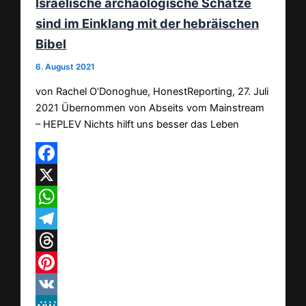
Israelische archäologische Schätze
sind im Einklang mit der hebräischen
Bibel
6. August 2021
von Rachel O’Donoghue, HonestReporting, 27. Juli
2021 Übernommen von Abseits vom Mainstream
– HEPLEV Nichts hilft uns besser das Leben
Facebook
X
WhatsApp
Telegram
Threads
Pinterest