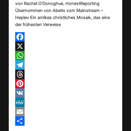
von Rachel O’Donoghue, HonestReporting
Übernommen von Abeits vom Mainstream –
Heplev Ein antikes christliches Mosaik, das eine
der frühesten Verweise
Facebook
X
WhatsApp
Telegram
Threads
Pinterest
VK
MeWe
Email
Teilen