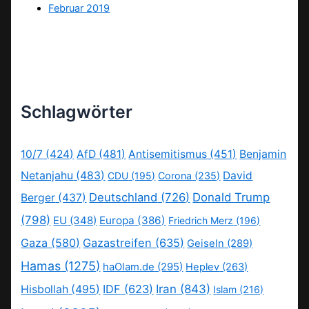
Februar 2019
Schlagwörter
10/7
(424)
AfD
(481)
Antisemitismus
(451)
Benjamin
Netanjahu
(483)
David
CDU
(195)
Corona
(235)
Deutschland
(726)
Donald Trump
Berger
(437)
(798)
EU
(348)
Europa
(386)
Friedrich Merz
(196)
Gaza
(580)
Gazastreifen
(635)
Geiseln
(289)
Hamas
(1275)
haOlam.de
(295)
Heplev
(263)
IDF
(623)
Iran
(843)
Hisbollah
(495)
Islam
(216)