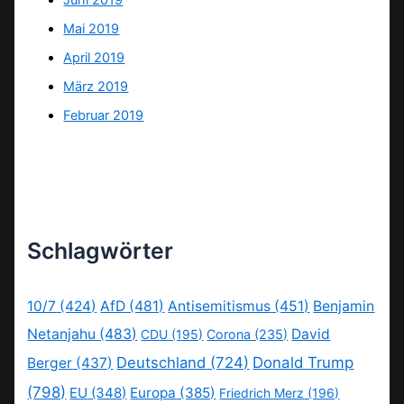
Mai 2019
April 2019
März 2019
Februar 2019
Schlagwörter
10/7
(424)
AfD
(481)
Antisemitismus
(451)
Benjamin
Netanjahu
(483)
David
CDU
(195)
Corona
(235)
Deutschland
(724)
Donald Trump
Berger
(437)
(798)
EU
(348)
Europa
(385)
Friedrich Merz
(196)