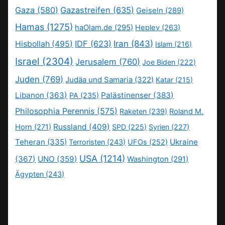
Gaza
(580)
Gazastreifen
(635)
Geiseln
(289)
Hamas
(1275)
haOlam.de
(295)
Heplev
(263)
IDF
(623)
Iran
(843)
Hisbollah
(495)
Islam
(216)
Israel
(2304)
Jerusalem
(760)
Joe Biden
(222)
Juden
(769)
Judäa und Samaria
(322)
Katar
(215)
Libanon
(363)
Palästinenser
(383)
PA
(235)
Philosophia Perennis
(575)
Raketen
(239)
Roland M.
Russland
(409)
Horn
(271)
SPD
(225)
Syrien
(227)
Teheran
(335)
Ukraine
Terroristen
(243)
UFOs
(252)
USA
(1214)
(367)
UNO
(359)
Washington
(291)
Ägypten
(243)