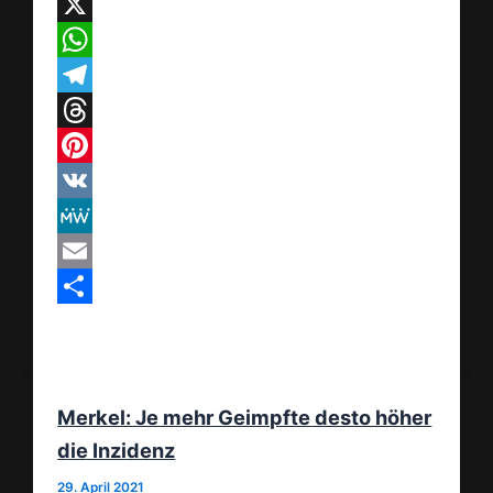
Facebook
X
WhatsApp
Telegram
Threads
Pinterest
VK
MeWe
Email
Teilen
Merkel: Je mehr Geimpfte desto höher
die Inzidenz
29. April 2021