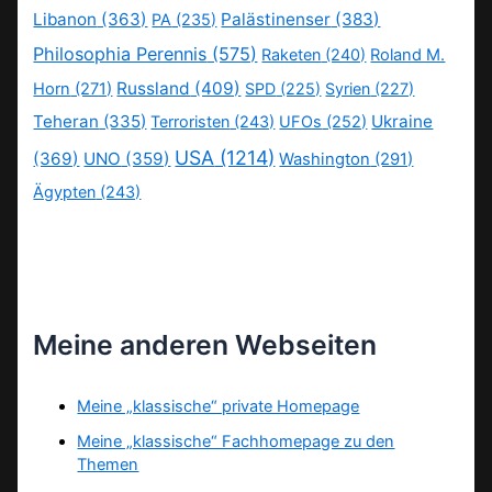
Libanon
(363)
Palästinenser
(383)
PA
(235)
Philosophia Perennis
(575)
Raketen
(240)
Roland M.
Russland
(409)
Horn
(271)
SPD
(225)
Syrien
(227)
Teheran
(335)
Ukraine
Terroristen
(243)
UFOs
(252)
USA
(1214)
(369)
UNO
(359)
Washington
(291)
Ägypten
(243)
Meine anderen Webseiten
Meine „klassische“ private Homepage
Meine „klassische“ Fachhomepage zu den
Themen