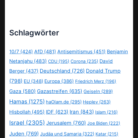
Schlagwörter
10/7
(424)
AfD
(481)
Antisemitismus
(451)
Benjamin
Netanjahu
(483)
David
CDU
(195)
Corona
(235)
Deutschland
(726)
Donald Trump
Berger
(437)
(798)
EU
(348)
Europa
(386)
Friedrich Merz
(196)
Gaza
(580)
Gazastreifen
(635)
Geiseln
(289)
Hamas
(1275)
haOlam.de
(295)
Heplev
(263)
IDF
(623)
Iran
(843)
Hisbollah
(495)
Islam
(216)
Israel
(2305)
Jerusalem
(760)
Joe Biden
(222)
Juden
(769)
Judäa und Samaria
(322)
Katar
(215)