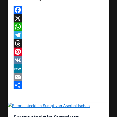
Facebook
X
WhatsApp
Telegram
Threads
Pinterest
VK
MeWe
Email
Teilen
Europa steckt im Sumpf von