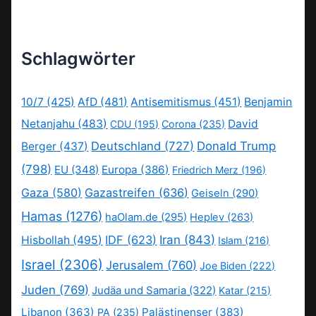
Schlagwörter
10/7
(425)
AfD
(481)
Antisemitismus
(451)
Benjamin
Netanjahu
(483)
David
CDU
(195)
Corona
(235)
Deutschland
(727)
Donald Trump
Berger
(437)
(798)
EU
(348)
Europa
(386)
Friedrich Merz
(196)
Gaza
(580)
Gazastreifen
(636)
Geiseln
(290)
Hamas
(1276)
haOlam.de
(295)
Heplev
(263)
IDF
(623)
Iran
(843)
Hisbollah
(495)
Islam
(216)
Israel
(2306)
Jerusalem
(760)
Joe Biden
(222)
Juden
(769)
Judäa und Samaria
(322)
Katar
(215)
Libanon
(363)
Palästinenser
(383)
PA
(235)