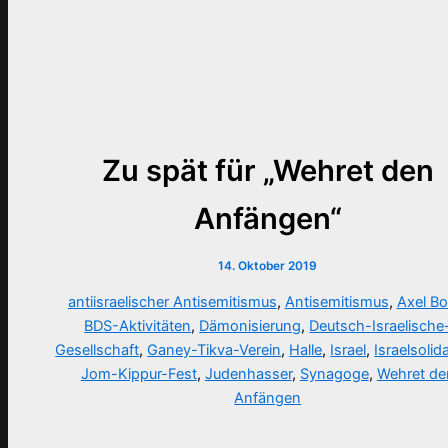
Zu spät für „Wehret den
Anfängen“
14. Oktober 2019
antiisraelischer Antisemitismus
,
Antisemitismus
,
Axel Bo
BDS-Aktivitäten
,
Dämonisierung
,
Deutsch-Israelische
Gesellschaft
,
Ganey-Tikva-Verein
,
Halle
,
Israel
,
Israelsolida
Jom-Kippur-Fest
,
Judenhasser
,
Synagoge
,
Wehret de
Anfängen