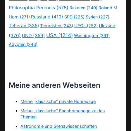
Philosophia Perennis
(575)
Raketen
(240)
Roland M.
Russland
(410)
Horn
(271)
SPD
(225)
Syrien
(227)
Teheran
(335)
Ukraine
Terroristen
(243)
UFOs
(252)
USA
(1214)
(370)
UNO
(359)
Washington
(291)
Ägypten
(243)
Meine anderen Webseiten
Meine „klassische“ private Homepage
Meine „klassische“ Fachhomepage zu den
Themen
Astronomie und Grenzwissenschaften