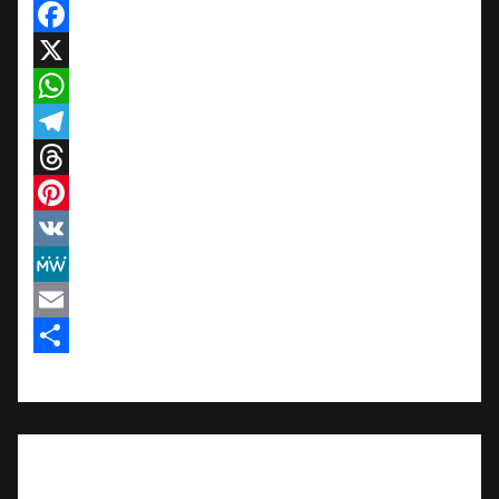
Facebook
X
WhatsApp
Telegram
Threads
Pinterest
VK
MeWe
Email
Teilen